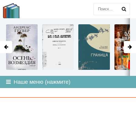
LITMIR
.ORG
Наше меню (нажмите)