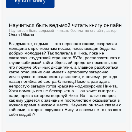
Купить книгу
Научиться быть ведьмой читать книгу онлайн
Научиться быть ведьмой - читать бесплатно онлайн , автор
Ольга Обская
Вы думаете, ведьма — это персонаж сказки, сварливая
женщина с крючковатым носом, насылающая беды на
добрых молодцев? Так полагала и Ника, пока не
оказалась студенткой странного ВУЗа, расположенного в
глуши сибирской тайги. Здесь ей предстоит освоить кое-
что покруче обычных дисциплин, а главное разобраться,
какое отношение она имеет к артефакту загадочно
исчезнувшего шаманского движения, и почему три года
назад погибла её сестра-близнец.Помочь разгадать
непростую загадку готов красавчик-однокурсник Никита.
Хотя помощь его не бескорыстна — он хочет выиграть
пари, приз в котором поцелуй Ники. Вот только вопрос,
как ему удаётся с завидным постоянством оказываться в
нужное время в нужном месте. Неужели он тоже связан с
тайнами, которые окружают Нику, и совсем не тот, за кого
себя выдаёт?