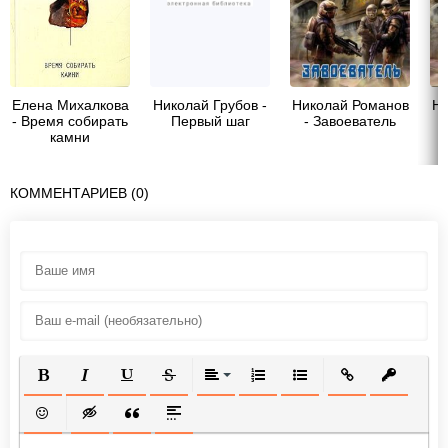
Елена Михалкова
Николай Грубов -
Николай Романов
Ни
- Время собирать
Первый шаг
- Завоеватель
камни
КОММЕНТАРИЕВ (0)
ПОЛУЖИРНЫЙ
КУРСИВ
ПОДЧЕРКНУТЫЙ
ЗАЧЕРКНУТЫЙ
ВЫРАВНИВАНИЕ
НУМЕРОВАННЫЙ СПИСОК
МАРКИРОВАННЫЙ СП
ВСТАВИТЬ ССЫ
ВСТАВИТ
ВСТАВИТЬ СМАЙЛИК
ВСТАВКА СКРЫТОГО ТЕКСТА
ВСТАВКА ЦИТАТЫ
ВСТАВКА СПОЙЛЕРА