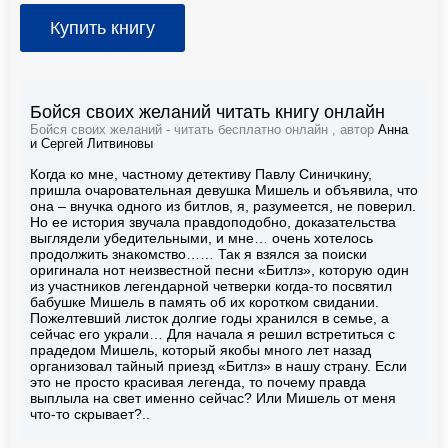
Купить книгу
Бойся своих желаний читать книгу онлайн
Бойся своих желаний - читать бесплатно онлайн , автор
Анна
и Сергей Литвиновы
Когда ко мне, частному детективу Павлу Синичкину,
пришла очаровательная девушка Мишель и объявила, что
она – внучка одного из битлов, я, разумеется, не поверил.
Но ее история звучала правдоподобно, доказательства
выглядели убедительными, и мне… очень хотелось
продолжить знакомство…… Так я взялся за поиски
оригинала нот неизвестной песни «Битлз», которую один
из участников легендарной четверки когда-то посвятил
бабушке Мишель в память об их коротком свидании.
Пожелтевший листок долгие годы хранился в семье, а
сейчас его украли… Для начала я решил встретиться с
прадедом Мишель, который якобы много лет назад
организовал тайный приезд «Битлз» в нашу страну. Если
это не просто красивая легенда, то почему правда
выплыла на свет именно сейчас? Или Мишель от меня
что-то скрывает?..