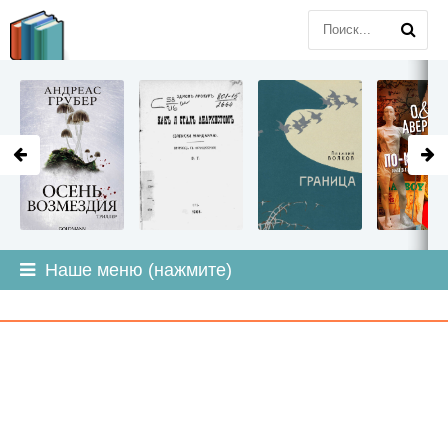
LITMIR
.ORG
Наше меню (нажмите)