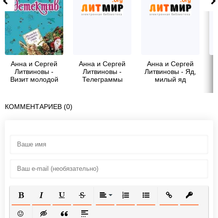
Анна и Сергей
Анна и Сергей
Анна и Сергей
Литвиновы -
Литвиновы -
Литвиновы - Яд,
Визит молодой
Телеграммы
милый яд
дамы
КОММЕНТАРИЕВ (0)
ПОЛУЖИРНЫЙ
КУРСИВ
ПОДЧЕРКНУТЫЙ
ЗАЧЕРКНУТЫЙ
ВЫРАВНИВАНИЕ
НУМЕРОВАННЫЙ СПИСОК
МАРКИРОВАННЫЙ СП
ВСТАВИТЬ ССЫ
ВСТАВИТ