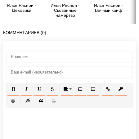
Илья Рясной -
Илья Рясной -
Илья Рясной -
Цеховики
Скованные
Вечный кайф
намертво
КОММЕНТАРИЕВ (0)
ПОЛУЖИРНЫЙ
КУРСИВ
ПОДЧЕРКНУТЫЙ
ЗАЧЕРКНУТЫЙ
ВЫРАВНИВАНИЕ
НУМЕРОВАННЫЙ СПИСОК
МАРКИРОВАННЫЙ СП
ВСТАВИТЬ ССЫ
ВСТАВИТ
ВСТАВИТЬ СМАЙЛИК
ВСТАВКА СКРЫТОГО ТЕКСТА
ВСТАВКА ЦИТАТЫ
ВСТАВКА СПОЙЛЕРА