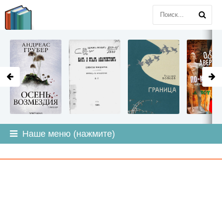
LITMIR
.ORG
Наше меню (нажмите)