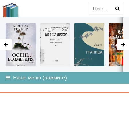
LITMIR
.ORG
Наше меню (нажмите)