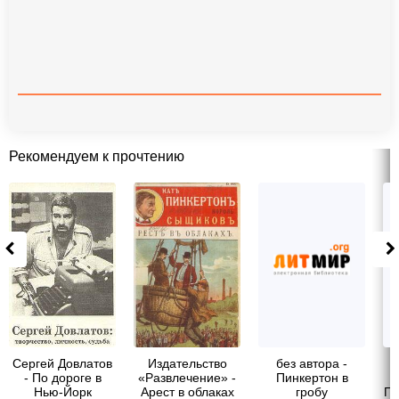
Рекомендуем к прочтению
Сергей Довлатов
Издательство
без автора -
- По дороге в
«Развлечение» -
Пинкертон в
Нью-Йорк
Арест в облаках
гробу
По