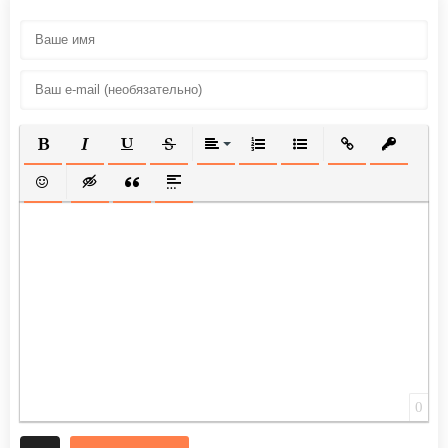
ПОЛУЖИРНЫЙ
КУРСИВ
ПОДЧЕРКНУТЫЙ
ЗАЧЕРКНУТЫЙ
ВЫРАВНИВАНИЕ
НУМЕРОВАННЫЙ СПИСОК
МАРКИРОВАННЫЙ СП
ВСТАВИТЬ ССЫ
ВСТАВИТ
ВСТАВИТЬ СМАЙЛИК
ВСТАВКА СКРЫТОГО ТЕКСТА
ВСТАВКА ЦИТАТЫ
ВСТАВКА СПОЙЛЕРА
0