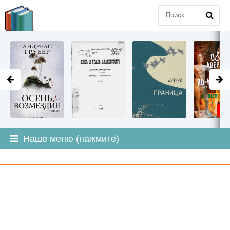
LITMIR
.ORG
Наше меню (нажмите)