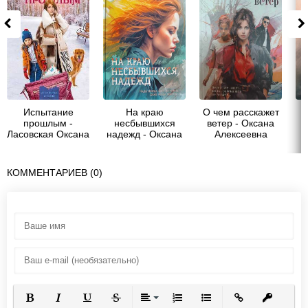
Испытание
На краю
О чем расскажет
прошлым -
несбывшихся
ветер - Оксана
д
Ласовская Оксана
надежд - Оксана
Алексеевна
Алексеевна
Ласовская
Ласовская
КОММЕНТАРИЕВ (0)