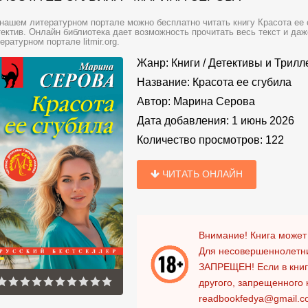
нашем литературном портале можно бесплатно читать книгу Красота ее 
ектив. Онлайн библиотека дает возможность прочитать весь текст и да
ературном портале litmir.org.
Жанр:
Книги
/
Детективы и Трил
Название:
Красота ее сгубила
Автор:
Марина Серова
Дата добавления:
1 июнь 2026
Количество просмотров:
122
ЧИТАТЬ ОНЛАЙН
Внимание! Книга может
Для несовершеннолетни
ЗАПРЕЩЕН!
Если в кни
другого, запрещенного 
readbookfedya@gmail.c