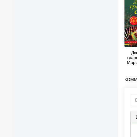
Дв
гран
Мари
КОММ
П