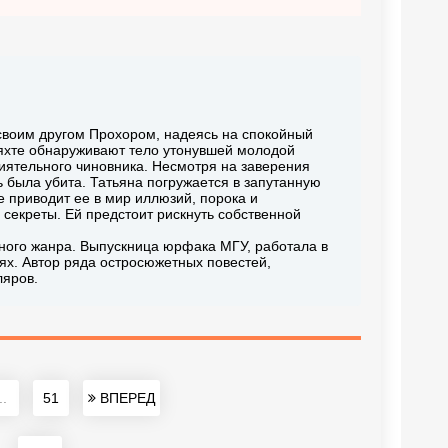
 своим другом Прохором, надеясь на спокойный
а яхте обнаруживают тело утонувшей молодой
иятельного чиновника. Несмотря на заверения
ь была убита. Татьяна погружается в запутанную
е приводит ее в мир иллюзий, порока и
 секреты. Ей предстоит рискнуть собственной
ного жанра. Выпускница юрфака МГУ, работала в
ях. Автор ряда остросюжетных повестей,
ляров.
..
51
ВПЕРЕД