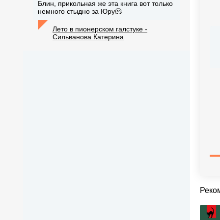
Блин, прикольная же эта книга вот только
немного стыдно за Юру🫠
Лето в пионерском галстуке -
Сильванова Катерина
Реко