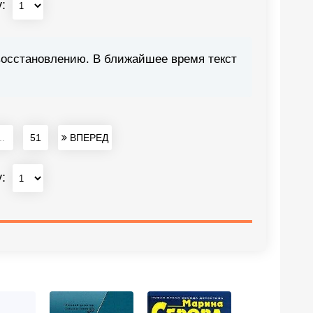
у:
восстановлению. В ближайшее время текст
..
51
ВПЕРЕД
у: