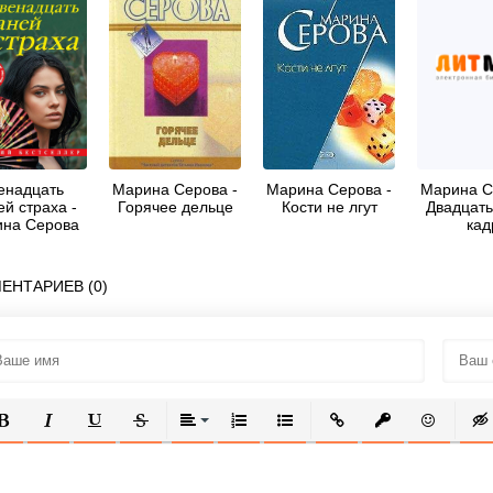
енадцать
Марина Серова -
Марина Серова -
Марина С
ей страха -
Горячее дельце
Кости не лгут
Двадцать
на Серова
кад
ЕНТАРИЕВ (0)
ОЛУЖИРНЫЙ
КУРСИВ
ПОДЧЕРКНУТЫЙ
ЗАЧЕРКНУТЫЙ
ВЫРАВНИВАНИЕ
НУМЕРОВАННЫЙ СПИСОК
МАРКИРОВАННЫЙ СПИСОК
ВСТАВИТЬ ССЫЛКУ
ВСТАВИТЬ ЗАЩ
ВСТАВИТЬ
ВСТ