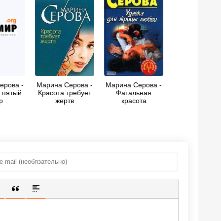
ерова -
Марина Серова -
Марина Серова -
 пятый
Красота требует
Фатальная
р
жертв
красота
ИЩЕННУЮ ССЫЛКУ
 СМАЙЛИК
АВКА СКРЫТОГО ТЕКСТА
ВСТАВКА ЦИТАТЫ
ВСТАВКА СПОЙЛЕРА