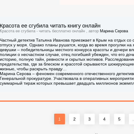
Красота ее сгубила читать книгу онлайн
Красота ее сгубила - читать бесплатно онлайн , автор
Марина Серова
Частный детектив Татьяна Иванова приезжает в Крым на отдых со
отпуск у моря. Однако планы рушатся, когда во время прогулки н
девушки – победительницы местного конкурса красоты и дочери вл
полиции о несчастном случае, отец погибшей убежден, что его доч
историю, полную тайн, ревности и скрытых мотивов. Расследовани
предательства, где за блеском и красотой скрываются шокирующие
жизнью, чтобы раскрыть правду…
Марина Серова – феномен современного отечественного детектив
Генеральной прокуратуре. Участвовала в оперативных мероприяти
суммарный тираж которых превышает двадцать миллионов экземп
1
2
3
4
5
.