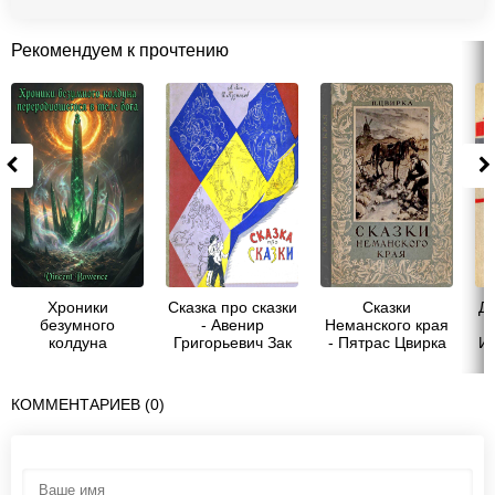
Рекомендуем к прочтению
Хроники
Сказка про сказки
Сказки
Д
безумного
- Авенир
Неманского края
колдуна
Григорьевич Зак
- Пятрас Цвирка
И
переродившегося
в теле бога 3 -
Vincent Bowence
КОММЕНТАРИЕВ (0)