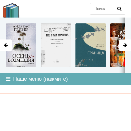
LITMIR
.ORG
Наше меню (нажмите)