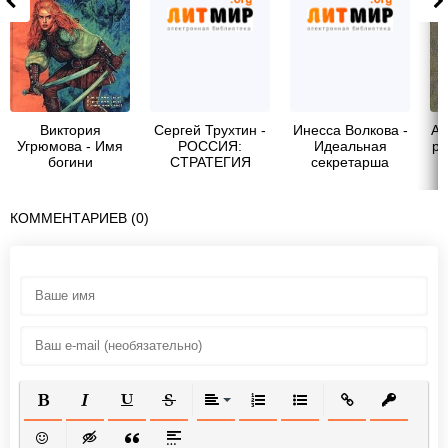
Виктория
Сергей Трухтин -
Инесса Волкова -
Ай
Угрюмова - Имя
РОССИЯ:
Идеальная
ра
богини
СТРАТЕГИЯ
секретарша
СИЛЫ
КОММЕНТАРИЕВ (0)
ПОЛУЖИРНЫЙ
КУРСИВ
ПОДЧЕРКНУТЫЙ
ЗАЧЕРКНУТЫЙ
ВЫРАВНИВАНИЕ
НУМЕРОВАННЫЙ СПИСОК
МАРКИРОВАННЫЙ СП
ВСТАВИТЬ ССЫ
ВСТАВИТ