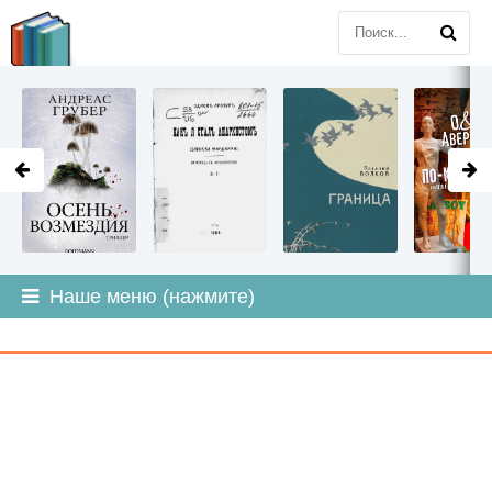
LITMIR
.ORG
Наше меню (нажмите)