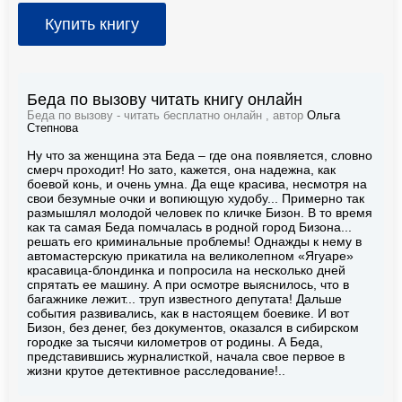
Купить книгу
Беда по вызову читать книгу онлайн
Беда по вызову - читать бесплатно онлайн , автор
Ольга
Степнова
Ну что за женщина эта Беда – где она появляется, словно
смерч проходит! Но зато, кажется, она надежна, как
боевой конь, и очень умна. Да еще красива, несмотря на
свои безумные очки и вопиющую худобу... Примерно так
размышлял молодой человек по кличке Бизон. В то время
как та самая Беда помчалась в родной город Бизона...
решать его криминальные проблемы! Однажды к нему в
автомастерскую прикатила на великолепном «Ягуаре»
красавица-блондинка и попросила на несколько дней
спрятать ее машину. А при осмотре выяснилось, что в
багажнике лежит... труп известного депутата! Дальше
события развивались, как в настоящем боевике. И вот
Бизон, без денег, без документов, оказался в сибирском
городке за тысячи километров от родины. А Беда,
представившись журналисткой, начала свое первое в
жизни крутое детективное расследование!..