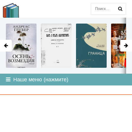
LITMIR
.ORG
Наше меню (нажмите)