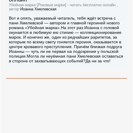
Убойная марка [Роковые марки] - читать бесплатно онлайн ,
автор
Иоанна Хмелевская
Вот и опять, уважаемый читатель, тебя ждёт встреча с
пани Хмелевской — автором и главной героиней нового
романа «Убойная марка».На этот раз Иоанна с головой
окунается в любимую ею стихию — коллекционирование
марок. И конечно же, один из редчайших раритетов, за
которым по всему свету гоняется героиня, оказывается в
центре кровавого преступления. Причём близкая подруга
Иоанны — чуть ли не первая на подозрении у польской
полиции.Могла ли неуёмная пани Хмелевская оставаться
в стороне от захватывающих событий?Да ни за что!