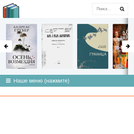
LITMIR
.ORG
Наше меню (нажмите)