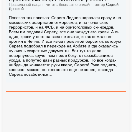
Правильный пацан - читать бесплатно онлайн , автор
Сергей
Донской
Повезло так повезло: Серега Леднев нарвался сразу и на
московских аферистов-отморозков, и на чеченских
террористов, и на ФСБ, и на бритоголовых скинхедов.
Всем им подавай Серегу, все они жаждут его крови. А он
один, крови у него на всех не хватит, и так немало ее
пролил в Чечне. И все из-за проклятой барсетки, которую
Серега подобрал в переходе на Арбате и где оказались
ну очень секретные документы. Вот тут-то дело
повернулось круче, чем нож в боку: от фээсбэшников
уходи, а попутно дави разных придурков. Но все когда-
нибудь да кончается: руки вверх, Серега! Руки поднять,
конечно, можно, но только это еще не конец, господа.
Серега позаботился…