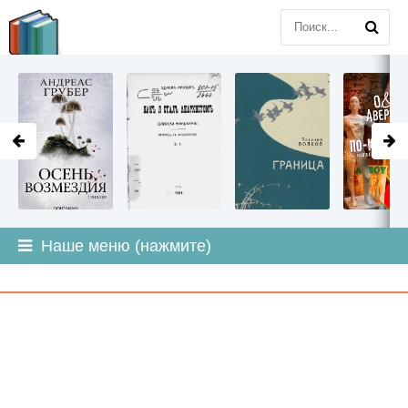
LITMIR
.ORG
Наше меню (нажмите)