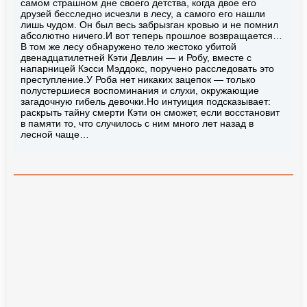
самом страшном дне своего детства, когда двое его
друзей бесследно исчезли в лесу, а самого его нашли
лишь чудом. Он был весь забрызган кровью и не помнил
абсолютно ничего.И вот теперь прошлое возвращается…
В том же лесу обнаружено тело жестоко убитой
двенадцатилетней Кэти Девлин — и Робу, вместе с
напарницей Кэсси Мэддокс, поручено расследовать это
преступление.У Роба нет никаких зацепок — только
полустершиеся воспоминания и слухи, окружающие
загадочную гибель девочки.Но интуиция подсказывает:
раскрыть тайну смерти Кэти он сможет, если восстановит
в памяти то, что случилось с ним много лет назад в
лесной чаще…