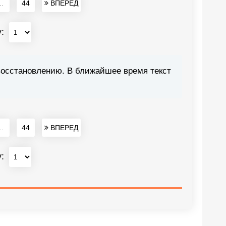
..
44
ВПЕРЕД
у:
восстановлению. В ближайшее время текст
..
44
ВПЕРЕД
у: