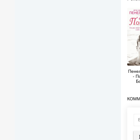
Пенел
- П
Б
ма
КОММ