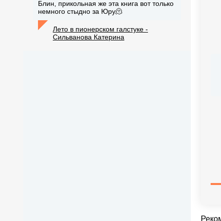
Блин, прикольная же эта книга вот только
немного стыдно за Юру🫠
Лето в пионерском галстуке -
Сильванова Катерина
Реко