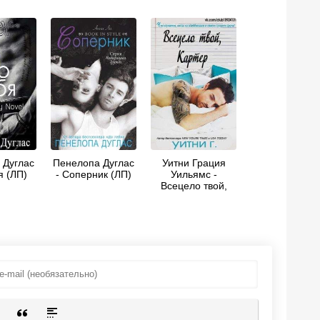
 Дуглас
Пенелопа Дуглас
Уитни Грация
я (ЛП)
- Соперник (ЛП)
Уильямс -
Всецело твой,
Картер (ЛП)