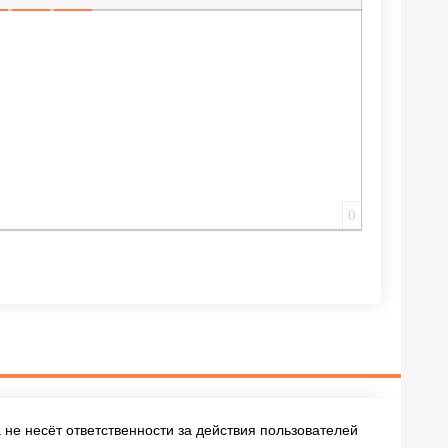
ИЩЕННУЮ ССЫЛКУ
 СМАЙЛИК
АВКА СКРЫТОГО ТЕКСТА
ВСТАВКА ЦИТАТЫ
ВСТАВКА СПОЙЛЕРА
0
не несёт ответственности за действия пользователей