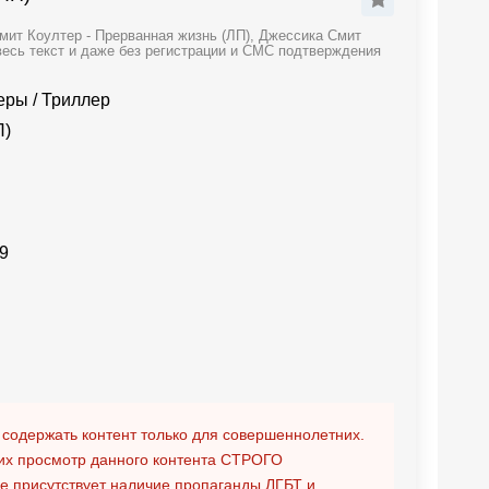
мит Коултер - Прерванная жизнь (ЛП), Джессика Смит
весь текст и даже без регистрации и СМС подтверждения
леры
/
Триллер
П)
9
 содержать контент только для совершеннолетних.
х просмотр данного контента
СТРОГО
ге присутствует наличие пропаганды ЛГБТ и