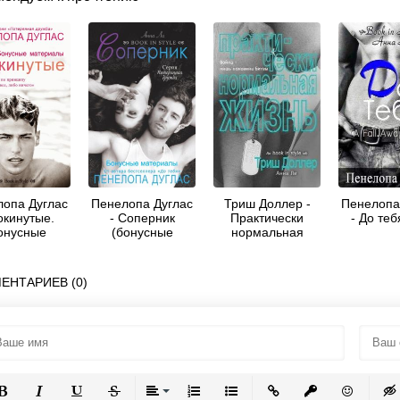
опа Дуглас
Пенелопа Дуглас
Триш Доллер -
Пенелопа
окинутые.
- Соперник
Практически
- До теб
онусные
(бонусные
нормальная
териалы
материалы)
жизнь (ЛП)
ЕНТАРИЕВ (0)