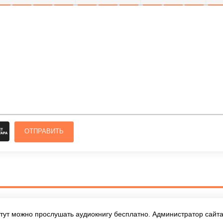
ОЛУЖИРНЫЙ
КУРСИВ
ПОДЧЕРКНУТЫЙ
ЗАЧЕРКНУТЫЙ
ВЫРАВНИВАНИЕ
НУМЕРОВАННЫЙ СПИСОК
МАРКИРОВАННЫЙ СПИСОК
ВСТАВИТЬ ССЫЛКУ
ВСТАВИТЬ ЗАЩ
ВСТАВИТЬ
ВСТ
ОТПРАВИТЬ
тут можно прослушать аудиокнигу бесплатно. Администратор сайта 