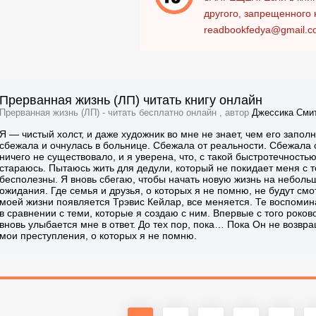
другого, запрещенного 
readbookfedya@gmail.c
Прерванная жизнь (ЛП) читать книгу онлайн
Прерванная жизнь (ЛП) - читать бесплатно онлайн , автор
Джессика Сми
Я — чистый холст, и даже художник во мне не знает, чем его заполн
сбежала и очнулась в больнице. Сбежала от реальности. Сбежала о
ничего не существовало, и я уверена, что, с такой быстротечность
стараюсь. Пытаюсь жить для дедули, который не покидает меня с те
бесполезны. Я вновь сбегаю, чтобы начать новую жизнь на неболь
ожидания. Где семья и друзья, о которых я не помню, не будут смо
моей жизни появляется Трэвис Кейлар, все меняется. Те воспомин
в сравнении с теми, которые я создаю с ним. Впервые с того роково
вновь улыбается мне в ответ. До тех пор, пока… Пока Он не возвра
мои преступления, о которых я не помню.