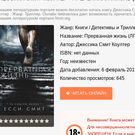
нашем литературном портале можно бесплатно читать книгу Джессика С
лтер . Жанр: Триллер. Онлайн библиотека дает возможность прочитать 
нашем литературном портале litmir.org.
Жанр:
Книги
/
Детективы и Трил
Название:
Прерванная жизнь (Л
Автор:
Джессика Смит Коултер
ISBN:
нет данных
Год:
неизвестен
Дата добавления:
6 февраль 201
Количество просмотров:
645
ЧИТАТЬ ОНЛАЙН
Внимание! Книга может
Для несовершеннолетни
ЗАПРЕЩЕН!
Если в кни