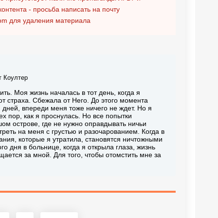
контента - просьба написать на почту
om
для удаления материала
т Коултер
ить. Моя жизнь началась в тот день, когда я
т страха. Сбежала от Него. До этого момента
ю дней, впереди меня тоже ничего не ждет. Но я
х пор, как я проснулась. Но все попытки
шом острове, где не нужно оправдывать ничьи
треть на меня с грустью и разочарованием. Когда в
ания, которые я утратила, становятся ничтожными
го дня в больнице, когда я открыла глаза, жизнь
щается за мной. Для того, чтобы отомстить мне за