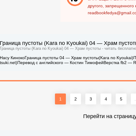
другого, запрещенного 
readbookfedya@gmail.c
Граница пустоты (Kara no Kyoukai) 04 — Храм пустот
Граница пустоты (Kara no Kyoukai) 04 — Храм пустоты - читать бесплатн
Насу КинокоГраница пустоты 04 — Храм пустоты(Kara no Kyoukai)Пе
tsuki.net)Перевод с английского — Костин ТимофейВерстка fb2 — Recl
1
2
3
4
5
.
Перейти на страниц