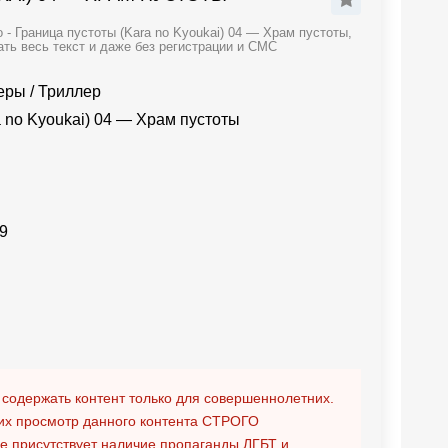
- Граница пустоты (Kara no Kyoukai) 04 — Храм пустоты,
ть весь текст и даже без регистрации и СМС
леры
/
Триллер
 no Kyoukai) 04 — Храм пустоты
9
 содержать контент только для совершеннолетних.
х просмотр данного контента
СТРОГО
ге присутствует наличие пропаганды ЛГБТ и