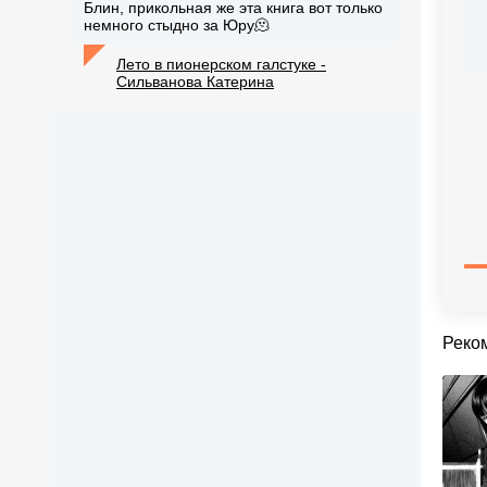
Блин, прикольная же эта книга вот только
немного стыдно за Юру🫠
Лето в пионерском галстуке -
Сильванова Катерина
Реко