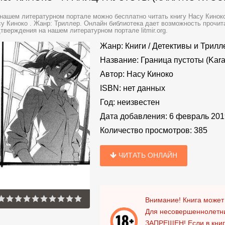
нашем литературном портале можно бесплатно читать книгу Насу Киноко 
у Киноко . Жанр: Триллер. Онлайн библиотека дает возможность прочита
тверждения на нашем литературном портале litmir.org.
Жанр:
Книги
/
Детективы и Трил
Название:
Граница пустоты (Kara
Автор:
Насу Киноко
ISBN:
нет данных
Год:
неизвестен
Дата добавления:
6 февраль 201
Количество просмотров:
385
ЧИТАТЬ ОНЛАЙН
Внимание! Книга может
Для несовершеннолетни
ЗАПРЕЩЕН!
Если в кни