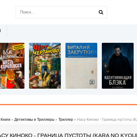
Ы
»
Книги
»
Детективы и Триллеры
»
Триллер
» Насу Киноко - Граница пустоты (K
АСУ КИНОКО - ГРАНИЦА ПУСТОТЫ (KARA NO KYOU