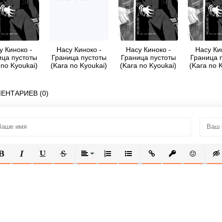
у Киноко -
Насу Киноко -
Насу Киноко -
Насу Ки
ица пустоты
Граница пустоты
Граница пустоты
Граница 
 no Kyoukai)
(Kara no Kyoukai)
(Kara no Kyoukai)
(Kara no 
 Жизни нет.
02 — Теория
03
03
ько боль.
убийства
ЕНТАРИЕВ (0)
ОЛУЖИРНЫЙ
КУРСИВ
ПОДЧЕРКНУТЫЙ
ЗАЧЕРКНУТЫЙ
ВЫРАВНИВАНИЕ
НУМЕРОВАННЫЙ СПИСОК
МАРКИРОВАННЫЙ СПИСОК
ВСТАВИТЬ ССЫЛКУ
ВСТАВИТЬ ЗАЩ
ВСТАВИТЬ
ВСТ