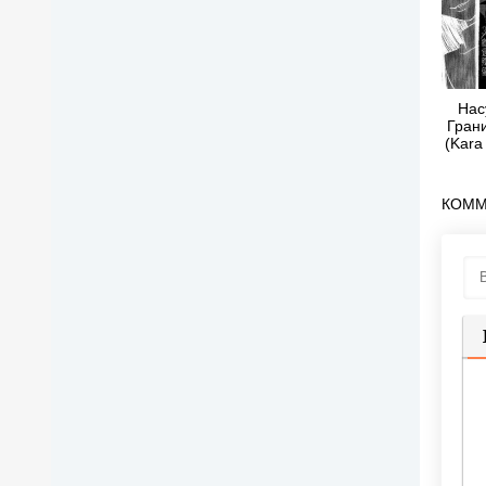
Нас
Гран
(Kara
03 —
Тол
КОММ
П