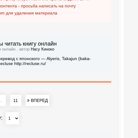
контента - просьба написать на почту
om
для удаления материала
ы читать книгу онлайн
о онлайн , автор
Насу Киноко
ревод с японского — Alyeris, Takajun (baka-
use http://recluse.ru/
..
11
ВПЕРЕД
у: