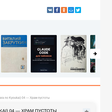
ara no Kyoukai) 04 — Храм пустоты
KAI) 04 — ХРАМ ПУСТОТЫ