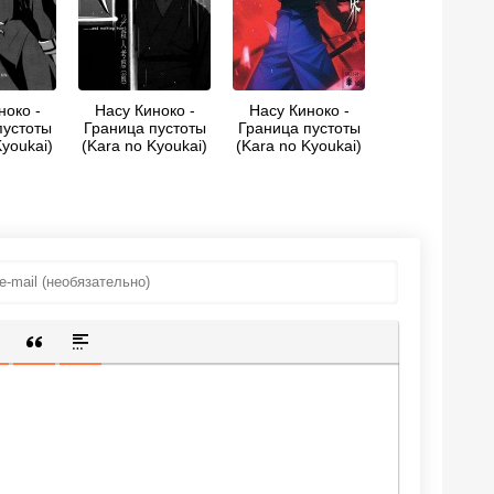
ноко -
Насу Киноко -
Насу Киноко -
пустоты
Граница пустоты
Граница пустоты
Kyoukai)
(Kara no Kyoukai)
(Kara no Kyoukai)
02 — Теория
05 — Спираль
убийства
парадокса
ИЩЕННУЮ ССЫЛКУ
 СМАЙЛИК
АВКА СКРЫТОГО ТЕКСТА
ВСТАВКА ЦИТАТЫ
ВСТАВКА СПОЙЛЕРА