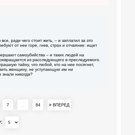
е, ради чего стоит жить, – и заплатил за это
ебуют от нее горе, гнев, страх и отчаяние: ищет
ершают самоубийства – и таких людей на
превращается из расследующего в преследуемого.
рашную тайну, что любой, кто на нее посягнет,
овить женщину, не уступающую им ни
е знали никогда?
7
...
84
ВПЕРЕД
у: