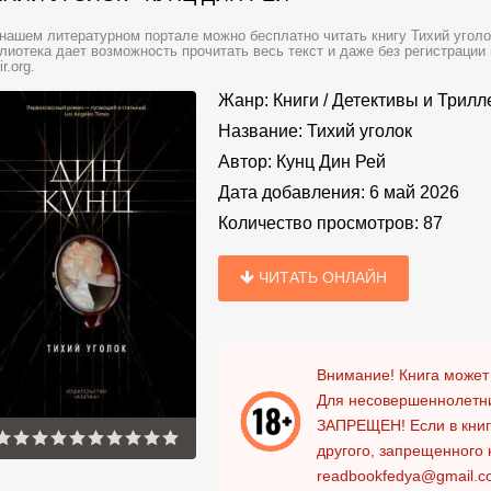
нашем литературном портале можно бесплатно читать книгу Тихий уголок
лиотека дает возможность прочитать весь текст и даже без регистраци
ir.org.
Жанр:
Книги
/
Детективы и Трил
Название:
Тихий уголок
Автор:
Кунц Дин Рей
Дата добавления:
6 май 2026
Количество просмотров:
87
ЧИТАТЬ ОНЛАЙН
Внимание! Книга может
Для несовершеннолетни
ЗАПРЕЩЕН!
Если в кни
другого, запрещенного 
readbookfedya@gmail.c