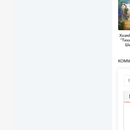
Хозя
"Тихи
Ши
КОММ
П