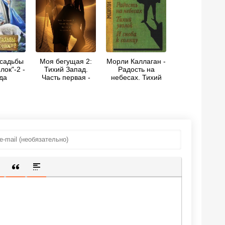
усадьбы
Моя бегущая 2:
Морли Каллаган -
лок"-2 -
Тихий Запад.
Радость на
да
Часть первая -
небесах. Тихий
нова
"ViktoryVerlac"
уголок. И снова к
солнцу
ИЩЕННУЮ ССЫЛКУ
 СМАЙЛИК
АВКА СКРЫТОГО ТЕКСТА
ВСТАВКА ЦИТАТЫ
ВСТАВКА СПОЙЛЕРА