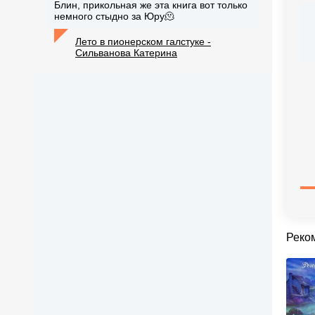
Блин, прикольная же эта книга вот только
немного стыдно за Юру🫠
Лето в пионерском галстуке -
Сильванова Катерина
Реко