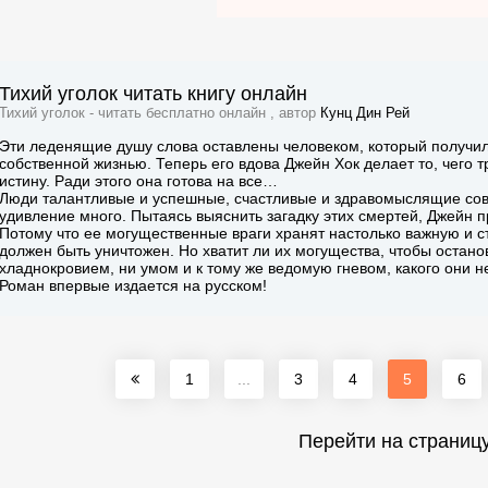
Тихий уголок читать книгу онлайн
Тихий уголок - читать бесплатно онлайн , автор
Кунц Дин Рей
Эти леденящие душу слова оставлены человеком, который получил вс
собственной жизнью. Теперь его вдова Джейн Хок делает то, чего тр
истину. Ради этого она готова на все…
Люди талантливые и успешные, счастливые и здравомыслящие сов
удивление много. Пытаясь выяснить загадку этих смертей, Джейн 
Потому что ее могущественные враги хранят настолько важную и ст
должен быть уничтожен. Но хватит ли их могущества, чтобы остан
хладнокровием, ни умом и к тому же ведомую гневом, какого они н
Роман впервые издается на русском!
1
...
3
4
5
6
Перейти на страниц