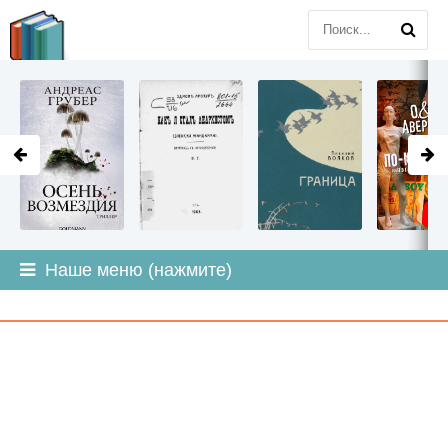
LITMIR
.ORG
Наше меню (нажмите)