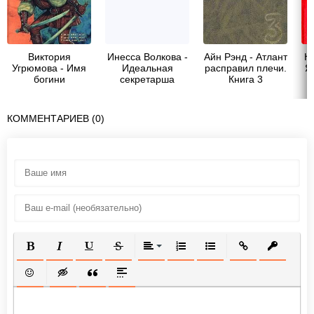
Виктория
Инесса Волкова -
Айн Рэнд - Атлант
К
Угрюмова - Имя
Идеальная
расправил плечи.
Я
богини
секретарша
Книга 3
КОММЕНТАРИЕВ (0)
ПОЛУЖИРНЫЙ
КУРСИВ
ПОДЧЕРКНУТЫЙ
ЗАЧЕРКНУТЫЙ
ВЫРАВНИВАНИЕ
НУМЕРОВАННЫЙ СПИСОК
МАРКИРОВАННЫЙ СП
ВСТАВИТЬ ССЫ
ВСТАВИТ
ВСТАВИТЬ СМАЙЛИК
ВСТАВКА СКРЫТОГО ТЕКСТА
ВСТАВКА ЦИТАТЫ
ВСТАВКА СПОЙЛЕРА