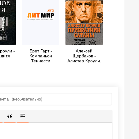
роули -
Брет Гарт -
Алексей
 дитя
Компаньон
Щербаков -
Теннесси
Алистер Кроули.
Привратник
Сатаны. Черная
магия в XX веке
ИЩЕННУЮ ССЫЛКУ
 СМАЙЛИК
АВКА СКРЫТОГО ТЕКСТА
ВСТАВКА ЦИТАТЫ
ВСТАВКА СПОЙЛЕРА