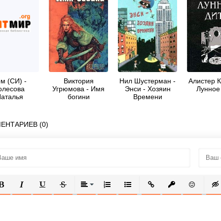
м (СИ) -
Виктория
Нил Шустерман -
Алистер К
олесова
Угрюмова - Имя
Энси - Хозяин
Лунное
аталья
богини
Времени
енидовна
ЕНТАРИЕВ (0)
ОЛУЖИРНЫЙ
КУРСИВ
ПОДЧЕРКНУТЫЙ
ЗАЧЕРКНУТЫЙ
ВЫРАВНИВАНИЕ
НУМЕРОВАННЫЙ СПИСОК
МАРКИРОВАННЫЙ СПИСОК
ВСТАВИТЬ ССЫЛКУ
ВСТАВИТЬ ЗАЩ
ВСТАВИТЬ
ВСТ