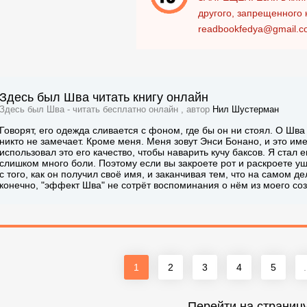
другого, запрещенного 
readbookfedya@gmail.c
Здесь был Шва читать книгу онлайн
Здесь был Шва - читать бесплатно онлайн , автор
Нил Шустерман
Говорят, его одежда сливается с фоном, где бы он ни стоял. О Шва
никто не замечает. Кроме меня. Меня зовут Энси Бонано, и это им
использовал это его качество, чтобы наварить кучу баксов. Я стал 
слишком много боли. Поэтому если вы закроете рот и раскроете уши
с того, как он получил своё имя, и заканчивая тем, что на самом д
конечно, "эффект Шва" не сотрёт воспоминания о нём из моего со
1
2
3
4
5
.
Перейти на страниц