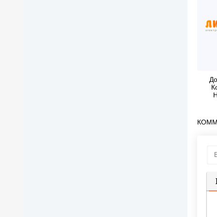
До
К
Н
Вал
КОММ
П