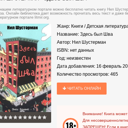
нашем литературном портале можно бесплатно читать книгу Нил Шустер
за. Онлайн библиотека дает возможность прочитать весь текст и даже 
ературном портале litmir.org.
Жанр:
Книги
/
Детская литератур
Название:
Здесь был Шва
Автор:
Нил Шустерман
ISBN:
нет данных
Год:
неизвестен
Дата добавления:
16 февраль 20
Количество просмотров:
465
ЧИТАТЬ ОНЛАЙН
Внимание! Книга может
Для несовершеннолетни
ЗАПРЕЩЕН!
Если в кни