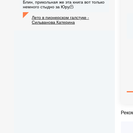
Блин, прикольная же эта книга вот только
немного стыдно за Юру🫠
Лето в пионерском галстуке -
Сильванова Катерина
Реко