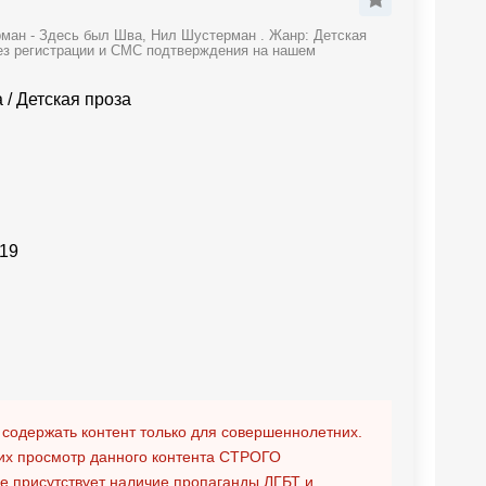
ман - Здесь был Шва, Нил Шустерман . Жанр: Детская
без регистрации и СМС подтверждения на нашем
а
/
Детская проза
19
 содержать контент только для совершеннолетних.
х просмотр данного контента
СТРОГО
ге присутствует наличие пропаганды ЛГБТ и