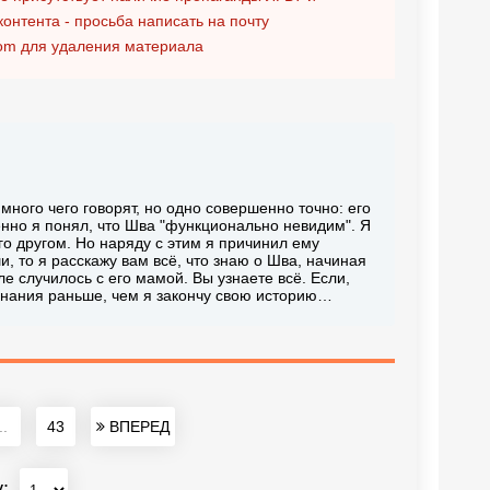
контента - просьба написать на почту
om
для удаления материала
 много чего говорят, но одно совершенно точно: его
енно я понял, что Шва "функционально невидим". Я
его другом. Но наряду с этим я причинил ему
, то я расскажу вам всё, что знаю о Шва, начиная
еле случилось с его мамой. Вы узнаете всё. Если,
знания раньше, чем я закончу свою историю…
..
43
ВПЕРЕД
у: