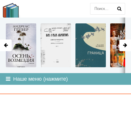
LITMIR
.ORG
Наше меню (нажмите)