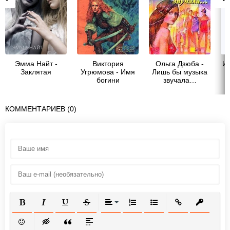
Эмма Найт -
Виктория
Ольга Дзюба -
Ин
Заклятая
Угрюмова - Имя
Лишь бы музыка
богини
звучала…
КОММЕНТАРИЕВ (0)
ПОЛУЖИРНЫЙ
КУРСИВ
ПОДЧЕРКНУТЫЙ
ЗАЧЕРКНУТЫЙ
ВЫРАВНИВАНИЕ
НУМЕРОВАННЫЙ СПИСОК
МАРКИРОВАННЫЙ СП
ВСТАВИТЬ ССЫ
ВСТАВИТ