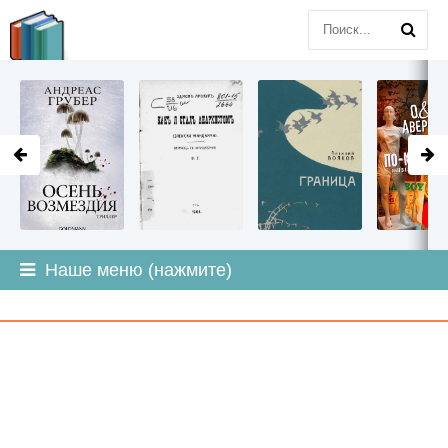
LITMIR
.ORG
Наше меню (нажмите)