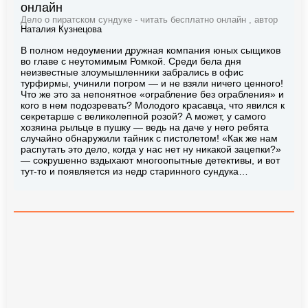
онлайн
Дело о пиратском сундуке - читать бесплатно онлайн , автор
Наталия Кузнецова
В полном недоумении дружная компания юных сыщиков
во главе с неутомимым Ромкой. Среди бела дня
неизвестные злоумышленники забрались в офис
турфирмы, учинили погром — и не взяли ничего ценного!
Что же это за непонятное «ограбление без ограбления» и
кого в нем подозревать? Молодого красавца, что явился к
секретарше с великолепной розой? А может, у самого
хозяина рыльце в пушку — ведь на даче у него ребята
случайно обнаружили тайник с пистолетом! «Как же нам
распутать это дело, когда у нас нет ну никакой зацепки?»
— сокрушенно вздыхают многоопытные детективы, и вот
тут-то и появляется из недр старинного сундука…