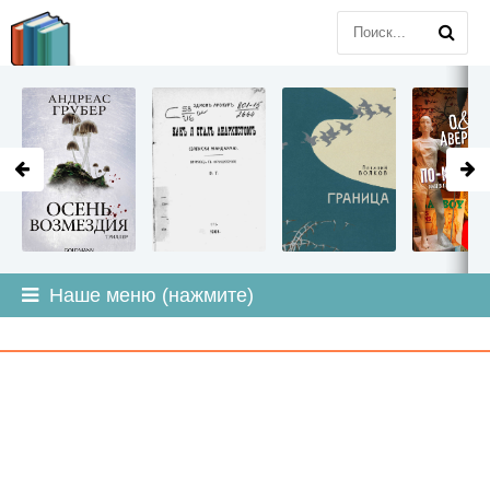
LITMIR
.ORG
Наше меню (нажмите)