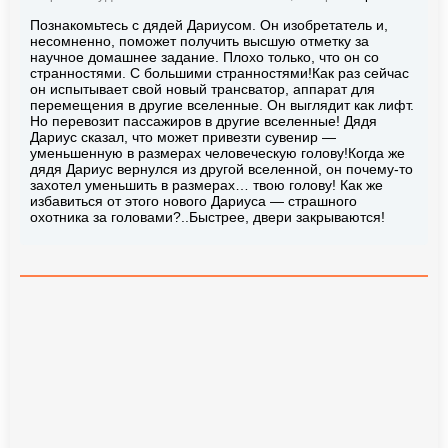
Познакомьтесь с дядей Дариусом. Он изобретатель и,
несомненно, поможет получить высшую отметку за
научное домашнее задание. Плохо только, что он со
странностями. С большими странностями!Как раз сейчас
он испытывает свой новый трансватор, аппарат для
перемещения в другие вселенные. Он выглядит как лифт.
Но перевозит пассажиров в другие вселенные! Дядя
Дариус сказал, что может привезти сувенир —
уменьшенную в размерах человеческую голову!Когда же
дядя Дариус вернулся из другой вселенной, он почему-то
захотел уменьшить в размерах… твою голову! Как же
избавиться от этого нового Дариуса — страшного
охотника за головами?..Быстрее, двери закрываются!