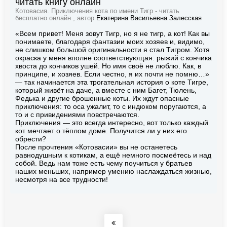
читать книгу онлайн
Котовасия. Приключения кота по имени Тигр - читать
бесплатно онлайн , автор
Екатерина Васильевна Залесская
«Всем привет! Меня зовут Тигр, но я не тигр, а кот! Как вы
понимаете, благодаря фантазии моих хозяев и, видимо,
не слишком большой оригинальности я стал Тигром. Хотя
окраска у меня вполне соответствующая: рыжий с кончика
хвоста до кончиков ушей. Но имя своё не люблю. Как, в
принципе, и хозяев. Если честно, я их почти не помню…»
— так начинается эта трогательная история о коте Тигре,
который живёт на даче, а вместе с ним Багет, Тюлень,
Федька и другие брошенные коты. Их ждут опасные
приключения: то оса ужалит, то с индюком поругаются, а
то и с привидениями повстречаются.
Приключения — это всегда интересно, вот только каждый
кот мечтает о тёплом доме. Получится ли у них его
обрести?
После прочтения «Котовасии» вы не останетесь
равнодушным к котикам, а ещё немного посмеётесь и над
собой. Ведь нам тоже есть чему поучиться у братьев
наших меньших, например умению наслаждаться жизнью,
несмотря на все трудности!