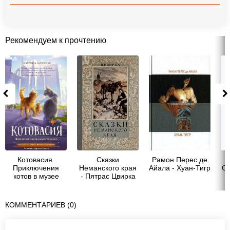
Рекомендуем к прочтению
Котовасия.
Сказки
Рамон Перес де
Приключения
Неманского края
Айала - Хуан-Тигр
Са
котов в музее
- Пятрас Цвирка
будущего -
Екатерина
Васильевна
КОММЕНТАРИЕВ (0)
Залесская