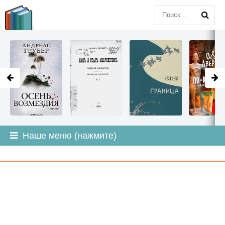
LITMIR
.ORG
Наше меню (нажмите)