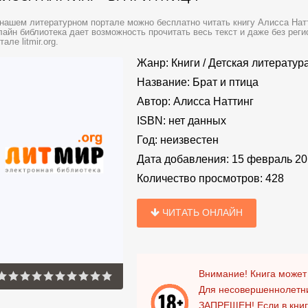
нашем литературном портале можно бесплатно читать книгу Алисса Натти
айн библиотека дает возможность прочитать весь текст и даже без ре
тале litmir.org.
Жанр:
Книги
/
Детская литератур
Название:
Брат и птица
Автор:
Алисса Наттинг
ISBN:
нет данных
Год:
неизвестен
Дата добавления:
15 февраль 20
Количество просмотров:
428
ЧИТАТЬ ОНЛАЙН
Внимание! Книга может
Для несовершеннолетни
ЗАПРЕЩЕН!
Если в кни