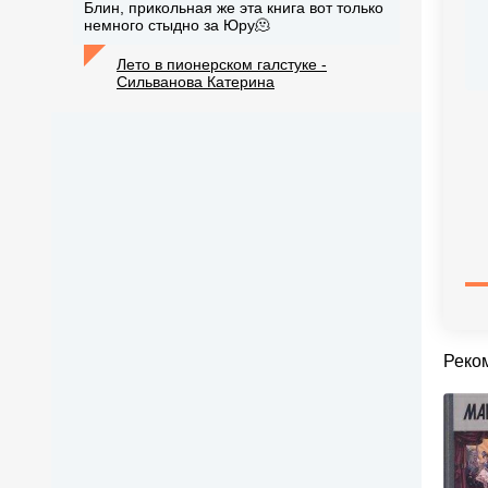
Блин, прикольная же эта книга вот только
немного стыдно за Юру🫠
Лето в пионерском галстуке -
Сильванова Катерина
Реко