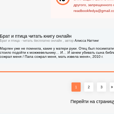
другого, запрещенного 
readbookfedya@gmail.c
Брат и птица читать книгу онлайн
Брат и птица - читать бесплатно онлайн , автор
Алисса Наттинг
Марлен уже не помнила, какие у матери руки. Отец был посимпати
стоило подойти к можжевельнику… И… И зачем убивать сына библи
сожрал меня / Папа сожрал меня, мать извела меня», 2010 г.
1
2
3
Перейти на страниц