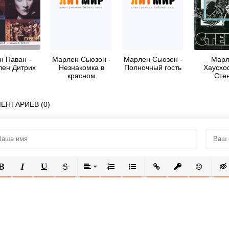
н Паван -
Марлен Сьюзон -
Марлен Сьюзон -
Марл
ен Дитрих
Незнакомка в
Полночный гость
Хаусхо
красном
Сте
ЕНТАРИЕВ (0)
ОЛУЖИРНЫЙ
КУРСИВ
ПОДЧЕРКНУТЫЙ
ЗАЧЕРКНУТЫЙ
ВЫРАВНИВАНИЕ
НУМЕРОВАННЫЙ СПИСОК
МАРКИРОВАННЫЙ СПИСОК
ВСТАВИТЬ ССЫЛКУ
ВСТАВИТЬ ЗАЩ
ВСТАВИТЬ
ВСТ