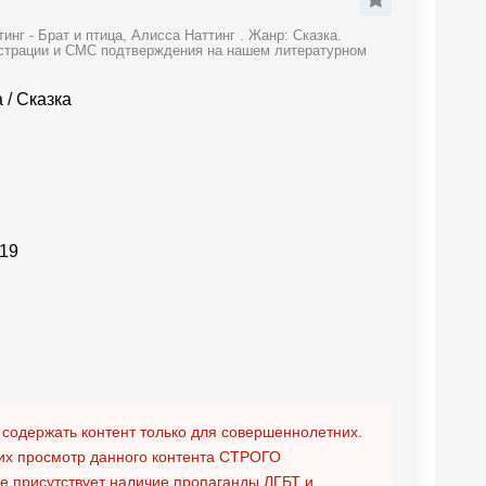
нг - Брат и птица, Алисса Наттинг . Жанр: Сказка.
гистрации и СМС подтверждения на нашем литературном
а
/
Сказка
19
 содержать контент только для совершеннолетних.
х просмотр данного контента
СТРОГО
ге присутствует наличие пропаганды ЛГБТ и