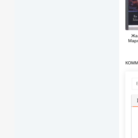
Жа
Марл
КОММ
П