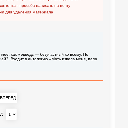
контента - просьба написать на почту
om
для удаления материала
чнее, как медведь — безучастный ко всему. Но
ей?..Входит в антологию «Мать извела меня, папа
ВПЕРЕД
у: