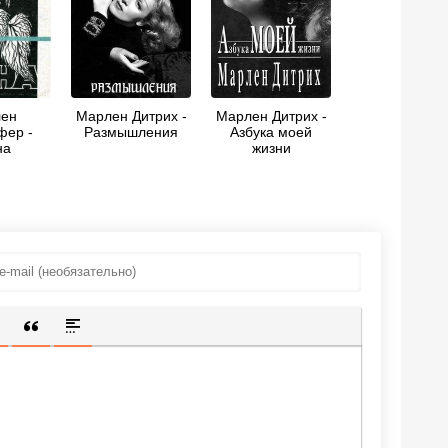
ен
Марлен Дитрих -
Марлен Дитрих -
фер -
Размышления
Азбука моей
на
жизни
ИЩЕННУЮ ССЫЛКУ
 СМАЙЛИК
АВКА СКРЫТОГО ТЕКСТА
ВСТАВКА ЦИТАТЫ
ВСТАВКА СПОЙЛЕРА