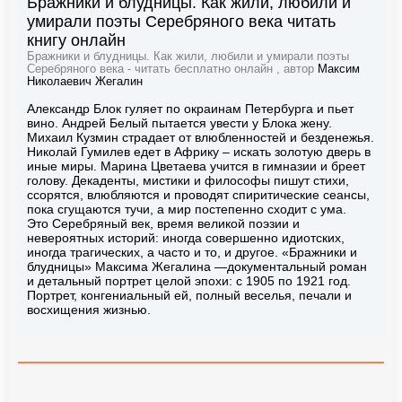
Бражники и блудницы. Как жили, любили и
умирали поэты Серебряного века читать
книгу онлайн
Бражники и блудницы. Как жили, любили и умирали поэты
Серебряного века - читать бесплатно онлайн , автор
Максим
Николаевич Жегалин
Александр Блок гуляет по окраинам Петербурга и пьет
вино. Андрей Белый пытается увести у Блока жену.
Михаил Кузмин страдает от влюбленностей и безденежья.
Николай Гумилев едет в Африку – искать золотую дверь в
иные миры. Марина Цветаева учится в гимназии и бреет
голову. Декаденты, мистики и философы пишут стихи,
ссорятся, влюбляются и проводят спиритические сеансы,
пока сгущаются тучи, а мир постепенно сходит с ума.
Это Серебряный век, время великой поэзии и
невероятных историй: иногда совершенно идиотских,
иногда трагических, а часто и то, и другое. «Бражники и
блудницы» Максима Жегалина —документальный роман
и детальный портрет целой эпохи: с 1905 по 1921 год.
Портрет, конгениальный ей, полный веселья, печали и
восхищения жизнью.