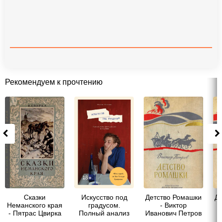
Рекомендуем к прочтению
Сказки
Искусство под
Детство Ромашки
Д
Неманского края
градусом.
- Виктор
- Пятрас Цвирка
Полный анализ
Иванович Петров
роли алкоголя в