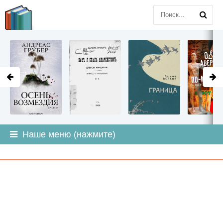
LITMIR
.ORG
Наше меню (нажмите)