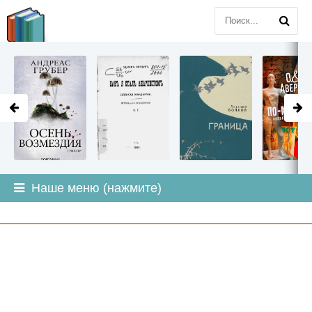
LITMIR
.ORG
Наше меню (нажмите)