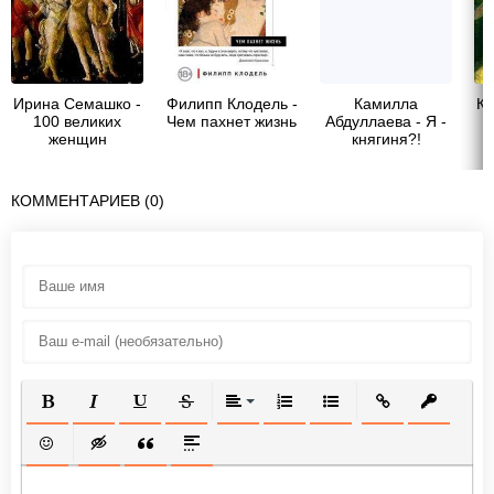
Ирина Семашко -
Филипп Клодель -
Камилла
Ка
100 великих
Чем пахнет жизнь
Абдуллаева - Я -
женщин
княгиня?!
КОММЕНТАРИЕВ (0)
ПОЛУЖИРНЫЙ
КУРСИВ
ПОДЧЕРКНУТЫЙ
ЗАЧЕРКНУТЫЙ
ВЫРАВНИВАНИЕ
НУМЕРОВАННЫЙ СПИСОК
МАРКИРОВАННЫЙ СП
ВСТАВИТЬ ССЫ
ВСТАВИТ
ВСТАВИТЬ СМАЙЛИК
ВСТАВКА СКРЫТОГО ТЕКСТА
ВСТАВКА ЦИТАТЫ
ВСТАВКА СПОЙЛЕРА