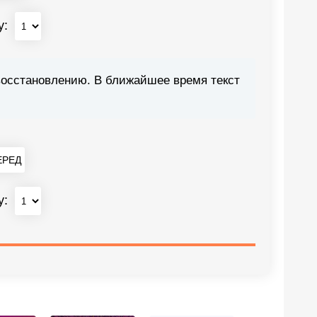
у:
восстановлению. В ближайшее время текст
РЕД
у: