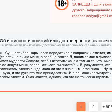
ЗАПРЕЩЕН!
Если в кни
другого, запрещенного 
readbookfedya@gmail.c
Об истинности понятий или достоверности человечес
Об истинности понятий или достоверности человеческих знаний - читать
«…Сущность брошюры, если передать её в вопросах и ответах, им
(то есть, не лично меня, а вообще всякое Я, понимаемое в филосо
имея мудрости Сократа, чтобы ответить: «знаю только то, что ничег
экзаменует меня, вопрошая: «что вы знаете?..» Я, разумеется, ста
запинаясь, отвечаю: «да мало ли что я знаю… многое знаю… Ну, з
– рука, и что рука эта мне принадлежит». И я решаюсь посмотреть в 
своим ответом. Оказывается, однако, что это не так легко сделать
1
2
ВПЕ