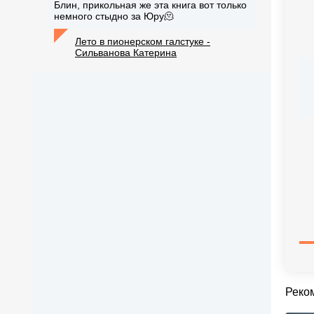
Блин, прикольная же эта книга вот только
немного стыдно за Юру🫠
Лето в пионерском галстуке -
Сильванова Катерина
Реко