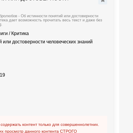
бролюбов - Об истинности понятий или достоверности
тека дает возможность прочитать весь текст и даже без
g.
ниги
/
Критика
й или достоверности человеческих знаний
19
 содержать контент только для совершеннолетних.
х просмотр данного контента
СТРОГО