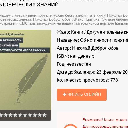
ЕЛОВЕЧЕСКИХ ЗНАНИЙ
нашем литературном портале можно бесплатно читать книгу Николай До
овеческих знаний, Николай Добролюбов . Жанр: Критика. Онлайн библио
истрации и СМС подтверждения на нашем литературном портале litmir.or
Жанр:
Книги
/
Документальные к
Название:
Об истинности поняти
Автор:
Николай Добролюбов
ISBN:
нет данных
Год:
неизвестен
Дата добавления:
23 февраль 20
Количество просмотров:
778
ЧИТАТЬ ОНЛАЙН
Внимание! Книга может
Для несовершеннолетни