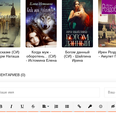
 сказке (СИ)
Когда муж -
Богом данный
Ирен Розд
орм Наташа
оборотень... (СИ)
(СИ) - Шайлина
- Амулет 
- Истомина Елена
Ирина
ЕНТАРИЕВ (0)
ОЛУЖИРНЫЙ
КУРСИВ
ПОДЧЕРКНУТЫЙ
ЗАЧЕРКНУТЫЙ
ВЫРАВНИВАНИЕ
НУМЕРОВАННЫЙ СПИСОК
МАРКИРОВАННЫЙ СПИСОК
ВСТАВИТЬ ССЫЛКУ
ВСТАВИТЬ ЗАЩ
ВСТАВИТЬ
ВСТ