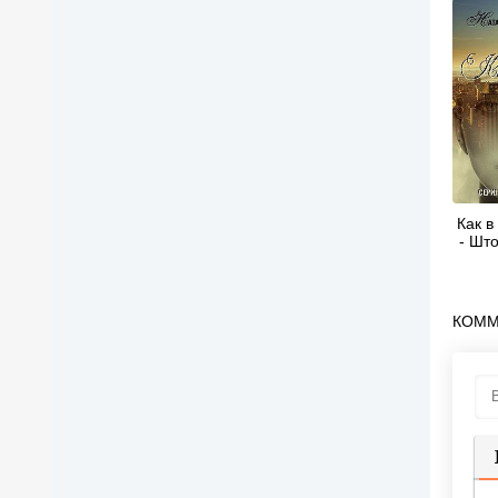
Как в
- Шт
КОММ
П