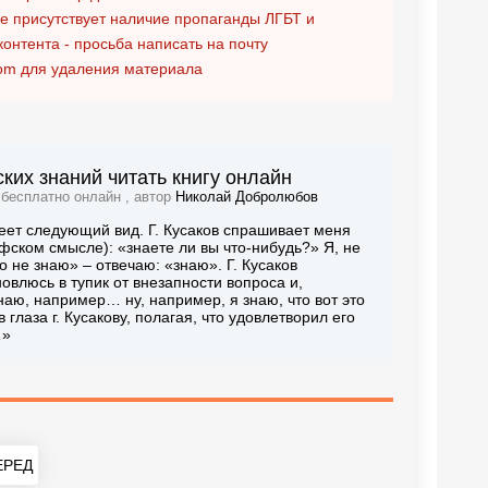
ге присутствует наличие пропаганды ЛГБТ и
контента - просьба написать на почту
om
для удаления материала
ких знаний читать книгу онлайн
 бесплатно онлайн , автор
Николай Добролюбов
еет следующий вид. Г. Кусаков спрашивает меня
фском смысле): «знаете ли вы что-нибудь?» Я, не
о не знаю» – отвечаю: «знаю». Г. Кусаков
новлюсь в тупик от внезапности вопроса и,
наю, например… ну, например, я знаю, что вот это
глаза г. Кусакову, полагая, что удовлетворил его
…»
РЕД