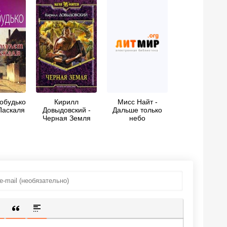
обудько
Кирилл
Мисс Найт -
Паскаля
Довыдовский -
Дальше только
Черная Земля
небо
ИЩЕННУЮ ССЫЛКУ
 СМАЙЛИК
АВКА СКРЫТОГО ТЕКСТА
ВСТАВКА ЦИТАТЫ
ВСТАВКА СПОЙЛЕРА