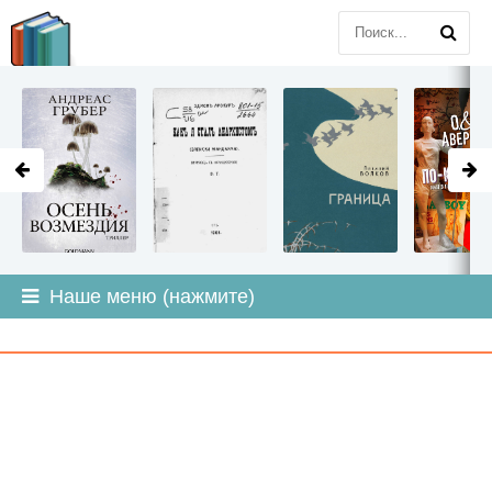
LITMIR
.ORG
Наше меню (нажмите)