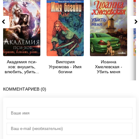
Академия пси-
Виктория
Иоанна
хов: внушить,
Угрюмова - Имя
Хмелевская -
влюбить, убить...
богини
Убить меня
(СИ) - Нэльте
Нидейла
КОММЕНТАРИЕВ (0)