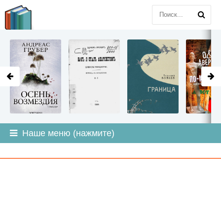
LITMIR
.ORG
Наше меню (нажмите)