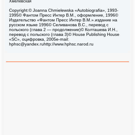
Хмелевская
Copyright:© Joanna Chmielewska «Autobiografia», 1993-
1995© Фантом Пресс Интер В.М., оформление, 1996©
Издательство «Фантом Пресс Интер В.М.».издание на
русском языке 1996© Селиванова В.С., перевод с
польского (глава 2 — продолжение)© Колташева И.Н.,
перевод с польского (глава 3)© House Publishing House
«SC», оцифровка, 2005e-mail:
hphsc@yandex.ruhttp
://www.hphsc.narod.ru