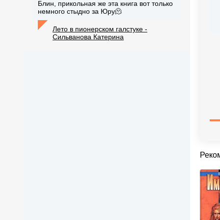
Блин, прикольная же эта книга вот только
немного стыдно за Юру🫠
Лето в пионерском галстуке -
Сильванова Катерина
Реко