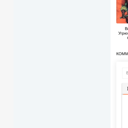
В
Угрю
КОММ
П