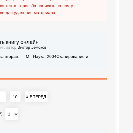
контента - просьба написать на почту
om
для удаления материала
ь книгу онлайн
н , автор
Виктор Земсков
га вторая. — М.: Наука, 2004Сканирование и
..
10
ВПЕРЕД
у: