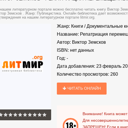
нашем литературном портале можно бесплатно читать книгу Виктор Зем
тор Земсков . Жанр: Публицистика. Онлайн библиотека дает возможност
тверждения на нашем литературном портале litmir.org.
Жанр:
Книги
/
Документальные к
Название:
Репатриация перемещ
Автор:
Виктор Земсков
ISBN:
нет данных
Год:
-
Дата добавления:
23 февраль 20
Количество просмотров:
260
ЧИТАТЬ ОНЛАЙН
Внимание! Книга может
Для несовершеннолетни
ЗАПРЕЩЕН!
Если в кни