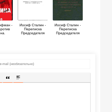
офман -
Иосиф Сталин -
Иосиф Сталин -
против
Переписка
Переписка
на.
Председателя
Председателя
Русской
Совета
Совета
тельной
Министров СССР
Министров СССР
1944–
с Президентами
с Президентами
5
США и Премьер-
США и Премьер-
Министрами
Министрами
Великобритании
Великобритании
во время Великой
во время Великой
Отечественной
Отечественной
войны 1941–1945
войны 1941–1945
гг. Том 1
гг. Том 2.
ИЩЕННУЮ ССЫЛКУ
 СМАЙЛИК
АВКА СКРЫТОГО ТЕКСТА
ВСТАВКА ЦИТАТЫ
ВСТАВКА СПОЙЛЕРА