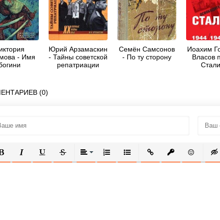
иктория
Юрий Арзамаскин
Семён Самсонов
Иоахим Г
мова - Имя
- Тайны советской
- По ту сторону
Власов 
богини
репатриации
Стали
Трагедия 
освободи
армии, 
ЕНТАРИЕВ (0)
194
ОЛУЖИРНЫЙ
КУРСИВ
ПОДЧЕРКНУТЫЙ
ЗАЧЕРКНУТЫЙ
ВЫРАВНИВАНИЕ
НУМЕРОВАННЫЙ СПИСОК
МАРКИРОВАННЫЙ СПИСОК
ВСТАВИТЬ ССЫЛКУ
ВСТАВИТЬ ЗАЩ
ВСТАВИТЬ
ВСТ