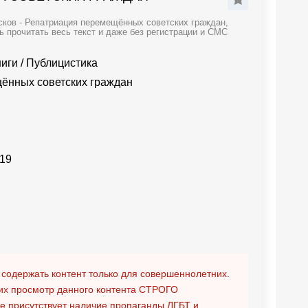
сков - Репатриация перемещённых советских граждан,
ь прочитать весь текст и даже без регистрации и СМС
ниги
/
Публицистика
ённых советских граждан
19
 содержать контент только для совершеннолетних.
х просмотр данного контента
СТРОГО
ге присутствует наличие пропаганды ЛГБТ и