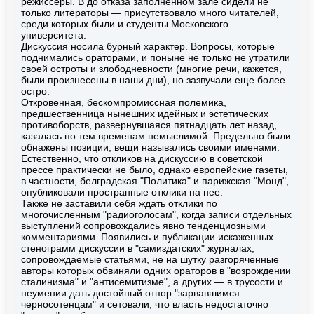
режиссеры. В до отказа заполненном зале сидели не
только литераторы — присутствовало много читателей,
среди которых были и студенты Московского
университета.
Дискуссия носила бурный характер. Вопросы, которые
поднимались ораторами, и поныне не только не утратили
своей остроты и злободневности (многие речи, кажется,
были произнесены в наши дни), но зазвучали еще более
остро.
Откровенная, бескомпромиссная полемика,
предшественница нынешних идейных и эстетических
противоборств, развернувшаяся пятнадцать лет назад,
казалась по тем временам немыслимой. Предельно были
обнажены позиции, вещи назывались своими именами.
Естественно, что откликов на дискуссию в советской
прессе практически не было, однако европейские газеты,
в частности, белградская "Политика" и парижская "Монд",
опубликовали пространные отклики на нее.
Также не заставили себя ждать отклики по
многочисленным "радиоголосам", когда записи отдельных
выступлений сопровождались явно тенденциозными
комментариями. Появились и публикации искаженных
стенограмм дискуссии в "самиздатских" журналах,
сопровождаемые статьями, не на шутку разгоряченные
авторы которых обвиняли одних ораторов в "возрождении
сталинизма" и "антисемитизме", а других — в трусости и
неумении дать достойный отпор "зарвавшимся
черносотенцам" и сетовали, что власть недостаточно