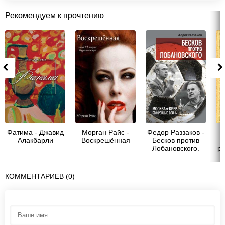
Рекомендуем к прочтению
Фатима - Джавид
Морган Райс -
Федор Раззаков -
Алакбарли
Воскрешённая
Бесков против
Лобановского.
ре
Москва – Киев.
Бескровные
войны
КОММЕНТАРИЕВ (0)