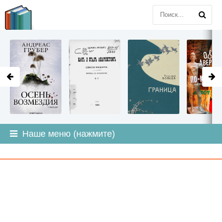
LITMIR
.ORG
Наше меню (нажмите)