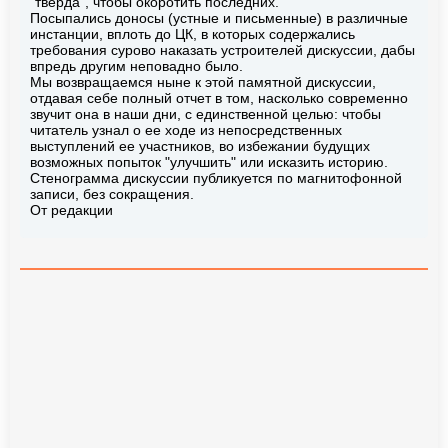
"тверда", чтобы окоротить последних.
Посыпались доносы (устные и письменные) в различные
инстанции, вплоть до ЦК, в которых содержались
требования сурово наказать устроителей дискуссии, дабы
впредь другим неповадно было.
Мы возвращаемся ныне к этой памятной дискуссии,
отдавая себе полный отчет в том, насколько современно
звучит она в наши дни, с единственной целью: чтобы
читатель узнал о ее ходе из непосредственных
выступлений ее участников, во избежании будущих
возможных попыток "улучшить" или исказить историю.
Стенограмма дискуссии публикуется по магнитофонной
записи, без сокращения.
От редакции