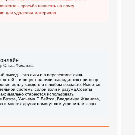
контента - просьба написать на почту
om
для удаления материала
 онлайн
ор
Ольга Филатова
ый выход – это очки и в перспективе лишь
 детей – и рецепт на очки выглядит как приговор.
ения есть у каждого и в любом возрасте. Имеется
ительной системы силой воли и разума.Советы
максимально стараются использовать
 Брэгга, Уильяма Г. Бейтса, Владимира Жданова,
 и многих других помогут вам укрепить мышцы