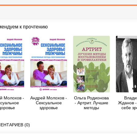
мендуем к прочтению
й Молохов -
Андрей Молохов -
Ольга Родионова
Влади
суальное
Сексуальное
- Артрит. Лучшие
Жданов -
доровье
здоровье
методы
себе зр
ужчины:
мужчины:
восстановления и
Лекци
ественные
естественные
профилактики
естеств
методы
методы
восстано
ЕНТАРИЕВ (0)
тановления
восстановления
зрен