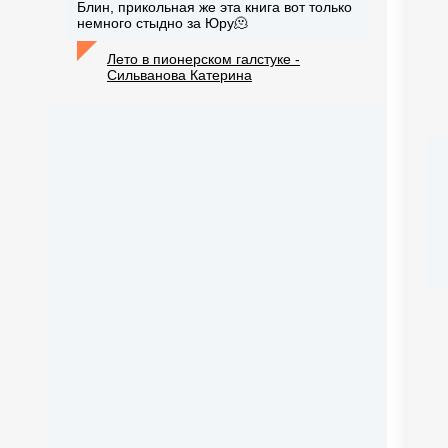
Блин, прикольная же эта книга вот только
немного стыдно за Юру🫠
Лето в пионерском галстуке -
Сильванова Катерина