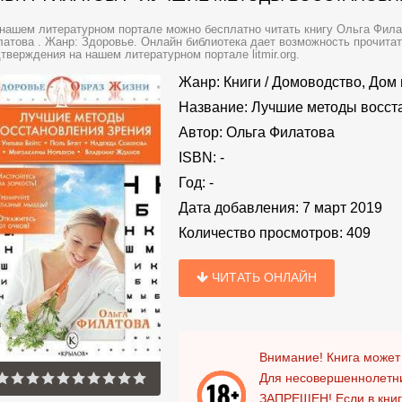
нашем литературном портале можно бесплатно читать книгу Ольга Фила
атова . Жанр: Здоровье. Онлайн библиотека дает возможность прочитат
тверждения на нашем литературном портале litmir.org.
Жанр:
Книги
/
Домоводство, Дом 
Название:
Лучшие методы восст
Автор:
Ольга Филатова
ISBN:
-
Год:
-
Дата добавления:
7 март 2019
Количество просмотров:
409
ЧИТАТЬ ОНЛАЙН
Внимание! Книга может
Для несовершеннолетни
ЗАПРЕЩЕН!
Если в кни