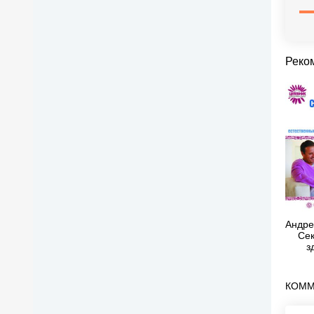
Реко
Андре
Сек
з
м
ест
КОММ
восс