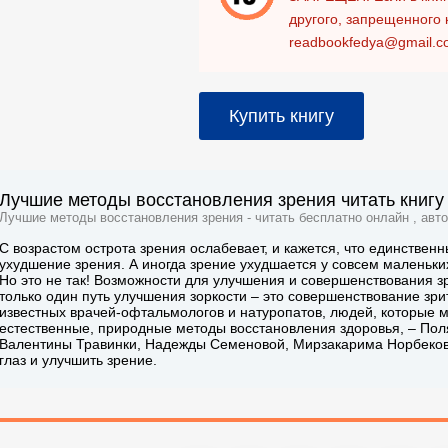
другого, запрещенного 
readbookfedya@gmail.c
Купить книгу
Лучшие методы восстановления зрения читать книгу
Лучшие методы восстановления зрения - читать бесплатно онлайн , авт
С возрастом острота зрения ослабевает, и кажется, что единственн
ухудшение зрения. А иногда зрение ухудшается у совсем маленьких
Но это не так! Возможности для улучшения и совершенствования зр
только один путь улучшения зоркости – это совершенствование зр
известных врачей-офтальмологов и натуропатов, людей, которые 
естественные, природные методы восстановления здоровья, – Поля
Валентины Травинки, Надежды Семеновой, Мирзакарима Норбекова
глаз и улучшить зрение.