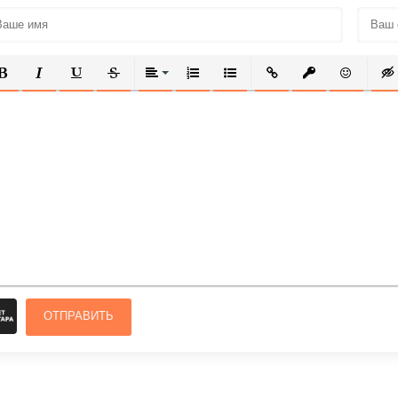
ОЛУЖИРНЫЙ
КУРСИВ
ПОДЧЕРКНУТЫЙ
ЗАЧЕРКНУТЫЙ
ВЫРАВНИВАНИЕ
НУМЕРОВАННЫЙ СПИСОК
МАРКИРОВАННЫЙ СПИСОК
ВСТАВИТЬ ССЫЛКУ
ВСТАВИТЬ ЗАЩ
ВСТАВИТЬ
ВСТ
ОТПРАВИТЬ