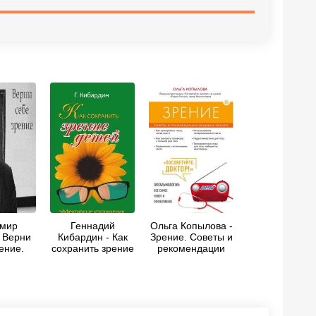
мир
Геннадий
Ольга Копылова -
 Верни
Кибардин - Как
Зрение. Советы и
ение.
сохранить зрение
рекомендации
и о
детей.
ведущих врачей
енном
Эффективные
влении
упражнения
ия