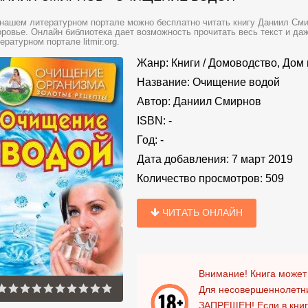
нашем литературном портале можно бесплатно читать книгу Даниил Сми
ровье. Онлайн библиотека дает возможность прочитать весь текст и д
ературном портале litmir.org.
Жанр:
Книги
/
Домоводство, Дом 
Название:
Очищение водой
Автор:
Даниил Смирнов
ISBN:
-
Год:
-
Дата добавления:
7 март 2019
Количество просмотров:
509
ЧИТАТЬ ОНЛАЙН
Внимание! Книга может
Для несовершеннолетни
ЗАПРЕЩЕН!
Если в кни