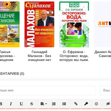
Таисья
Геннадий
О. Ефремов -
Даниил Ак
досеева -
Малахов - Без
Осторожно: вода,
Самозв
чищение
очищения нет
которую мы пьем.
ганизма
исцеления
Новейшие
данные,
актуальные
ЕНТАРИЕВ (0)
исследования
ОЛУЖИРНЫЙ
КУРСИВ
ПОДЧЕРКНУТЫЙ
ЗАЧЕРКНУТЫЙ
ВЫРАВНИВАНИЕ
НУМЕРОВАННЫЙ СПИСОК
МАРКИРОВАННЫЙ СПИСОК
ВСТАВИТЬ ССЫЛКУ
ВСТАВИТЬ ЗАЩ
ВСТАВИТЬ
ВСТ