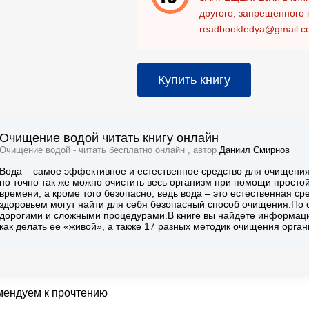
другого, запрещенного 
readbookfedya@gmail.c
Купить книгу
Очищение водой читать книгу онлайн
Очищение водой - читать бесплатно онлайн , автор
Даниил Смирнов
Вода – самое эффективное и естественное средство для очищени
но точно так же можно очистить весь организм при помощи простой 
времени, а кроме того безопасно, ведь вода – это естественная с
здоровьем могут найти для себя безопасный способ очищения.По 
дорогими и сложными процедурами.В книге вы найдете информацию
как делать ее «живой», а также 17 разных методик очищения орга
мендуем к прочтению