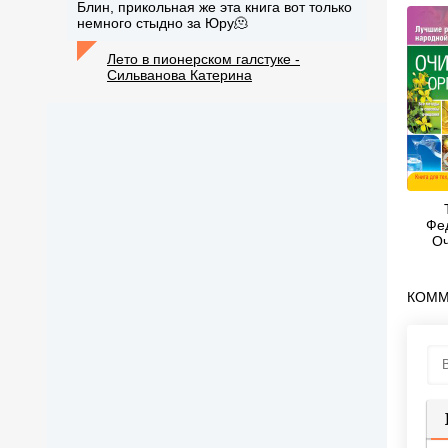
Блин, прикольная же эта книга вот только
немного стыдно за Юру🫠
Лето в пионерском галстуке -
Сильванова Катерина
Фе
О
ор
КОММ
П