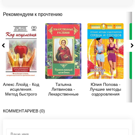
Рекомендуем к прочтению
Алекс Ллойд - Код
Татьяна
Юлия Попова -
исцеления.
Литвинова -
Лучшие методы
Метод быстрого
Лекарственные
оздоровления
лечения, который
растения.
сердца и сосудов
наука искала на
Православный
протяжении
целебник
КОММЕНТАРИЕВ (0)
веков!
м