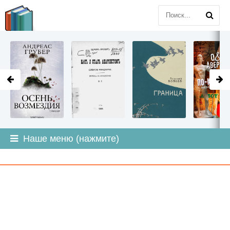
LITMIR
.ORG
Наше меню (нажмите)