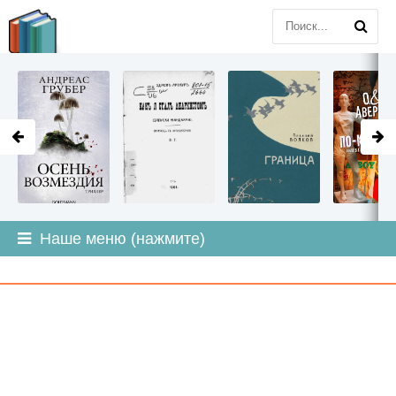
LITMIR
.ORG
Наше меню (нажмите)