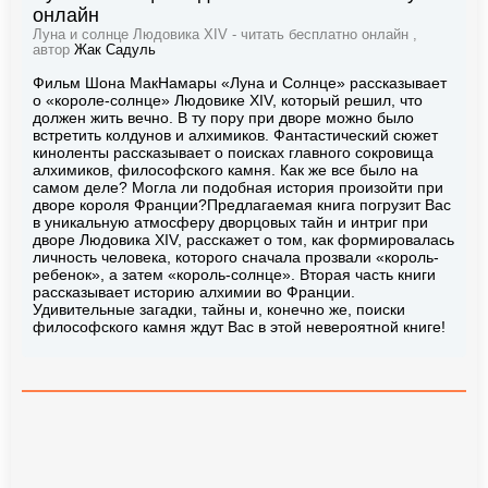
онлайн
Луна и солнце Людовика XIV - читать бесплатно онлайн ,
автор
Жак Садуль
Фильм Шона МакНамары «Луна и Солнце» рассказывает
о «короле-солнце» Людовике XIV, который решил, что
должен жить вечно. В ту пору при дворе можно было
встретить колдунов и алхимиков. Фантастический сюжет
киноленты рассказывает о поисках главного сокровища
алхимиков, философского камня. Как же все было на
самом деле? Могла ли подобная история произойти при
дворе короля Франции?Предлагаемая книга погрузит Вас
в уникальную атмосферу дворцовых тайн и интриг при
дворе Людовика XIV, расскажет о том, как формировалась
личность человека, которого сначала прозвали «король-
ребенок», а затем «король-солнце». Вторая часть книги
рассказывает историю алхимии во Франции.
Удивительные загадки, тайны и, конечно же, поиски
философского камня ждут Вас в этой невероятной книге!