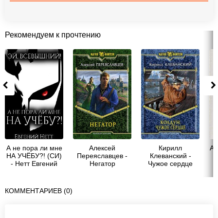
Рекомендуем к прочтению
А не пора ли мне
Алексей
Кирилл
Ал
НА УЧЁБУ?! (СИ)
Переяславцев -
Клеванский -
-
- Нетт Евгений
Негатор
Чужое сердце
КОММЕНТАРИЕВ (0)