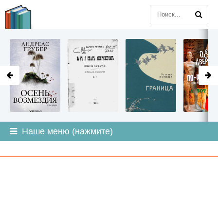
LITMIR
.ORG
Наше меню (нажмите)