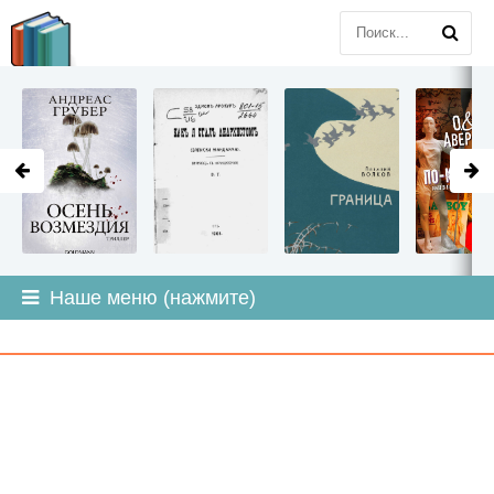
LITMIR
.ORG
Наше меню (нажмите)