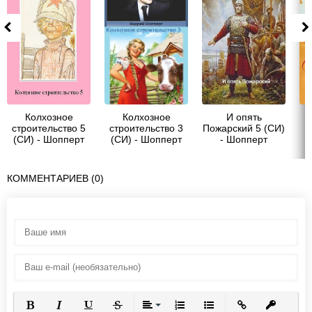
Колхозное
Колхозное
И опять
строительство 5
строительство 3
Пожарский 5 (СИ)
с
(СИ) - Шопперт
(СИ) - Шопперт
- Шопперт
Андрей
Андрей
Андрей
Ш
Готлибович
Готлибович
Готлибович
КОММЕНТАРИЕВ (0)