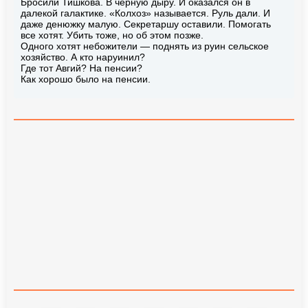
Бросили Тишкова. В черную дыру. И оказался он в
далекой галактике. «Колхоз» называется. Руль дали. И
даже денюжку малую. Секретаршу оставили. Помогать
все хотят. Убить тоже, но об этом позже.
Одного хотят небожители — поднять из руин сельское
хозяйство. А кто наруинил?
Где тот Авгий? На пенсии?
Как хорошо было на пенсии.