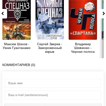
Максим Шахов -
Сергей Зверев -
Владимир
Узник Гуантанамо
Замороженный
Шевченко -
&
взрыв
Черная полоса
з
&quot;СПАРТАКА&quot;
КОММЕНТАРИЕВ (0)