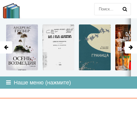
LITMIR
.ORG
Наше меню (нажмите)