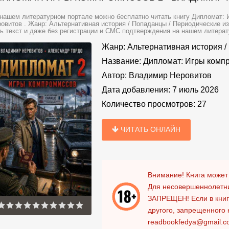
нашем литературном портале можно бесплатно читать книгу Дипломат: 
овитов . Жанр: Альтернативная история / Попаданцы / Периодические и
ь текст и даже без регистрации и СМС подтверждения на нашем литератур
Жанр:
Альтернативная история
/
Название:
Дипломат: Игры комп
Автор:
Владимир Неровитов
Дата добавления:
7 июль 2026
Количество просмотров:
27
ЧИТАТЬ ОНЛАЙН
Внимание! Книга может
Для несовершеннолетни
ЗАПРЕЩЕН!
Если в кни
другого, запрещенного 
readbookfedya@gmail.c