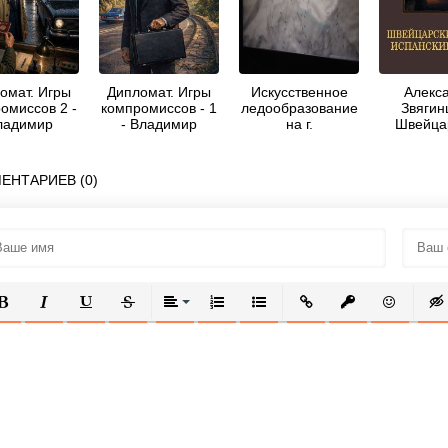
омат. Игры
Дипломат. Игры
Искусственное
Алекс
омиссов 2 -
компромиссов - 1
ледообразование
Звягин
ладимир
- Владимир
на г.
Швейца
ровитов
Неровитов
Килиманджаро -
горки. Ис
Шакиржан
сапог (с
Касымов
ЕНТАРИЕВ (0)
ОЛУЖИРНЫЙ
КУРСИВ
ПОДЧЕРКНУТЫЙ
ЗАЧЕРКНУТЫЙ
ВЫРАВНИВАНИЕ
НУМЕРОВАННЫЙ СПИСОК
МАРКИРОВАННЫЙ СПИСОК
ВСТАВИТЬ ССЫЛКУ
ВСТАВИТЬ ЗАЩ
ВСТАВИТЬ
ВСТ