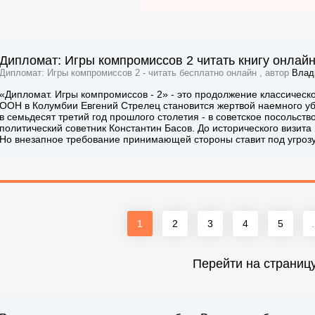
Дипломат: Игры компромиссов 2 читать книгу онлай
Дипломат: Игры компромиссов 2 - читать бесплатно онлайн , автор
Влад
«Дипломат. Игры компромиссов - 2» - это продолжение классичес
ООН в Колумбии Евгений Стрелец становится жертвой наемного у
в семьдесят третий год прошлого столетия - в советское посольство
политический советник Константин Басов. До исторического визита
Но внезапное требование принимающей стороны ставит под угрозу 
1
2
3
4
5
.
Перейти на страниц