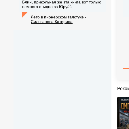
Блин, прикольная же эта книга вот только
немного стыдно за Юру🫠
Лето в пионерском галстуке -
Сильванова Катерина
Реко