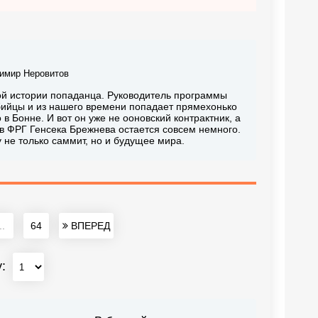
н
имир Неровитов
кой истории попаданца. Руководитель программы
бийцы и из нашего времени попадает прямехонько
 в Бонне. И вот он уже не ооновский контрактник, а
 в ФРГ Генсека Брежнева остается совсем немного.
не только саммит, но и будущее мира.
..
64
ВПЕРЕД
у: