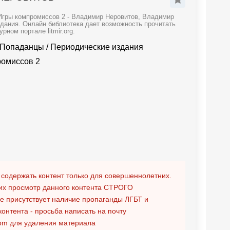
Игры компромиссов 2 - Владимир Неровитов, Владимир
здания. Онлайн библиотека дает возможность прочитать
ном портале litmir.org.
Попаданцы
/
Периодические издания
ромиссов 2
 содержать контент только для совершеннолетних.
х просмотр данного контента
СТРОГО
ге присутствует наличие пропаганды ЛГБТ и
контента - просьба написать на почту
om
для удаления материала