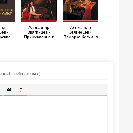
андр
Александр
Александр
цев -
Звягинцев -
Звягинцев -
рские
Принуждение к
Ярмарка безумия
панский
любви
борник)
ИЩЕННУЮ ССЫЛКУ
 СМАЙЛИК
АВКА СКРЫТОГО ТЕКСТА
ВСТАВКА ЦИТАТЫ
ВСТАВКА СПОЙЛЕРА