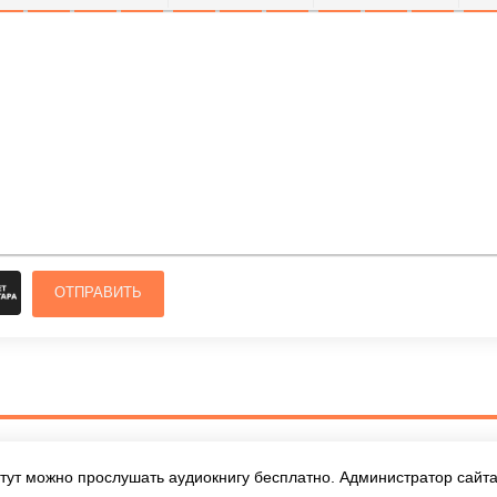
ОЛУЖИРНЫЙ
КУРСИВ
ПОДЧЕРКНУТЫЙ
ЗАЧЕРКНУТЫЙ
ВЫРАВНИВАНИЕ
НУМЕРОВАННЫЙ СПИСОК
МАРКИРОВАННЫЙ СПИСОК
ВСТАВИТЬ ССЫЛКУ
ВСТАВИТЬ ЗАЩ
ВСТАВИТЬ
ВСТ
ОТПРАВИТЬ
тут можно прослушать аудиокнигу бесплатно. Администратор сайта 