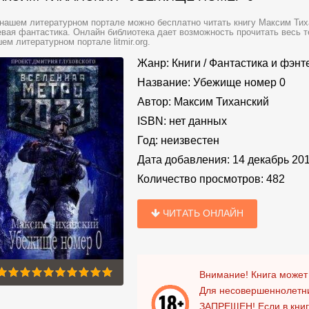
нашем литературном портале можно бесплатно читать книгу Максим Тих
вая фантастика. Онлайн библиотека дает возможность прочитать весь т
ем литературном портале litmir.org.
Жанр:
Книги
/
Фантастика и фэнт
Название:
Убежище номер 0
Автор:
Максим Тиханский
ISBN:
нет данных
Год:
неизвестен
Дата добавления:
14 декабрь 20
Количество просмотров:
482
ЧИТАТЬ ОНЛАЙН
Внимание! Книга может
Для несовершеннолетни
ЗАПРЕЩЕН!
Если в кни