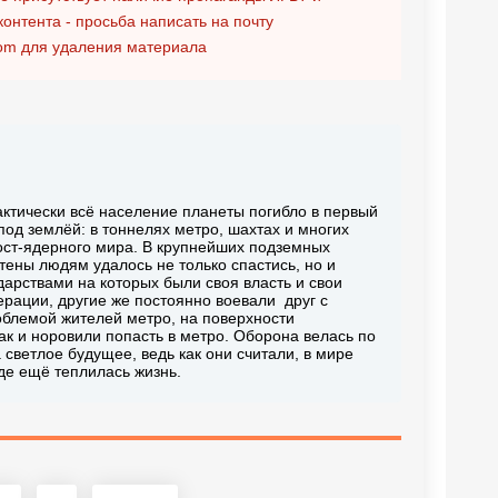
контента - просьба написать на почту
om
для удаления материала
тически всё население планеты погибло в первый
под землёй: в тоннелях метро, шахтах и многих
 пост-ядерного мира. В крупнейших подземных
тены людям удалось не только спастись, но и
арствами на которых были своя власть и свои
рации, другие же постоянно воевали друг с
облемой жителей метро, на поверхности
ак и норовили попасть в метро. Оборона велась по
 светлое будущее, ведь как они считали, в мире
де ещё теплилась жизнь.