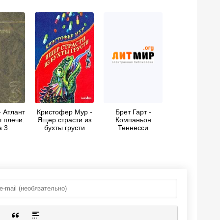
- Атлант
Кристофер Мур -
Брет Гарт -
 плечи.
Ящер страсти из
Компаньон
а 3
бухты грусти
Теннесси