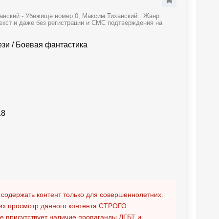
анский - Убежище номер 0, Максим Тиханский . Жанр:
екст и даже без регистрации и СМС подтверждения на
ези
/
Боевая фантастика
18
 содержать контент только для совершеннолетних.
х просмотр данного контента
СТРОГО
ге присутствует наличие пропаганды ЛГБТ и