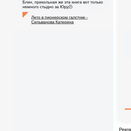
Блин, прикольная же эта книга вот только
немного стыдно за Юру🫠
Лето в пионерском галстуке -
Сильванова Катерина
Реко