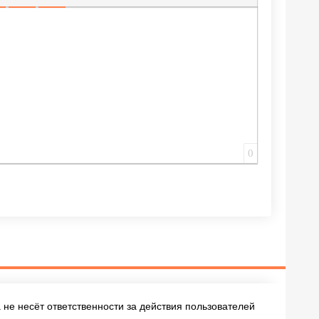
ИЩЕННУЮ ССЫЛКУ
 СМАЙЛИК
АВКА СКРЫТОГО ТЕКСТА
ВСТАВКА ЦИТАТЫ
ВСТАВКА СПОЙЛЕРА
0
не несёт ответственности за действия пользователей