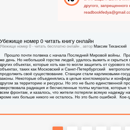
другого, запрещенного 
readbookfedya@gmail.c
Убежище номер 0 читать книгу онлайн
Убежище номер 0 - читать бесплатно онлайн , автор
Максим Тиханский
Прошло почти полвека с начала Последней Мировой войны. Прак
же день. Но небольшой горстке людей, удалось выжить и скрыться 
других объектах, которые хоть как-то могли защитить от сурового
объектах, таких как Московский и Санкт-Петербургский метрополи
продолжить своё существование. Станции стали карликовыми-госуд
законы. Некоторые объединялись в целые конгломераты и конфеде
другом за территорию и ресурсы. Но это не было единственной пр
зверствовала радиация и бесчисленные толпы мутантов, которые т
всем фронтам, и казалось, что жители потеряли всякую надежду на
кроме них больше никого не осталось. Но это было ошибкой. Кое-г