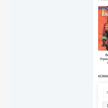
В
Угрю
КОММ