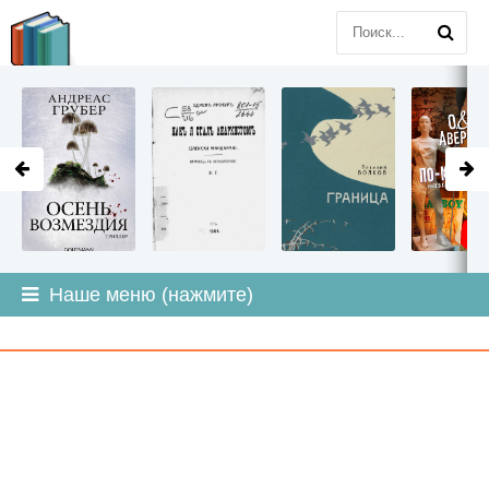
LITMIR
.ORG
Наше меню (нажмите)