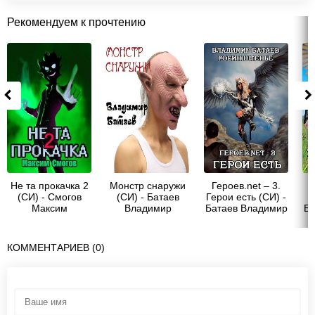
Рекомендуем к прочтению
Не та прокачка 2
Монстр снаружи
Героев.net – 3.
(СИ) - Смогов
(СИ) - Батаев
Герои есть (СИ) -
Максим
Владимир
Батаев Владимир
Ба
Петрович "Джокер
Петрович "Джокер
Пе
J.K.R"
J.K.R"
КОММЕНТАРИЕВ (0)