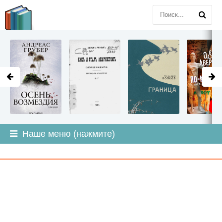
LITMIR
.ORG
Наше меню (нажмите)