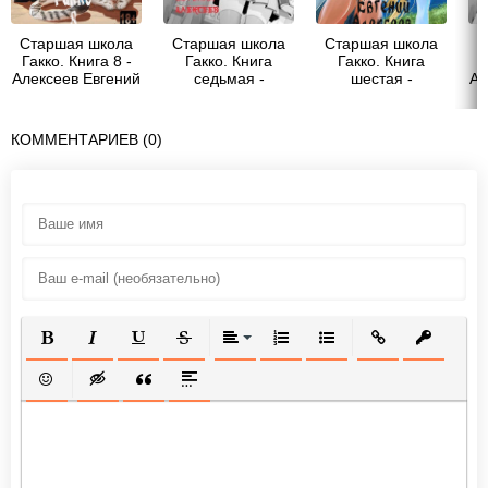
Старшая школа
Старшая школа
Старшая школа
С
Гакко. Книга 8 -
Гакко. Книга
Гакко. Книга
Алексеев Евгений
седьмая -
шестая -
Ал
Артемович
Алексеев Евгений
Алексеев Евгений
Артемович
Артемович
КОММЕНТАРИЕВ (0)
ПОЛУЖИРНЫЙ
КУРСИВ
ПОДЧЕРКНУТЫЙ
ЗАЧЕРКНУТЫЙ
ВЫРАВНИВАНИЕ
НУМЕРОВАННЫЙ СПИСОК
МАРКИРОВАННЫЙ СП
ВСТАВИТЬ ССЫ
ВСТАВИТ
ВСТАВИТЬ СМАЙЛИК
ВСТАВКА СКРЫТОГО ТЕКСТА
ВСТАВКА ЦИТАТЫ
ВСТАВКА СПОЙЛЕРА