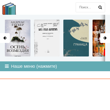
LITMIR
.ORG
Наше меню (нажмите)