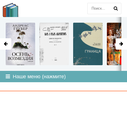
LITMIR
.ORG
Наше меню (нажмите)