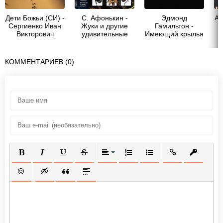
Дети Божьи (СИ) -
С. Афонькин -
Эдмонд
Ан
Сергиенко Иван
Жуки и другие
Гамильтон -
Викторович
удивительные
Имеющий крылья
"Странник Ветер"
насекомые
КОММЕНТАРИЕВ (0)
ПОЛУЖИРНЫЙ
КУРСИВ
ПОДЧЕРКНУТЫЙ
ЗАЧЕРКНУТЫЙ
ВЫРАВНИВАНИЕ
НУМЕРОВАННЫЙ СПИСОК
МАРКИРОВАННЫЙ СП
ВСТАВИТЬ ССЫ
ВСТАВИТ
ВСТАВИТЬ СМАЙЛИК
ВСТАВКА СКРЫТОГО ТЕКСТА
ВСТАВКА ЦИТАТЫ
ВСТАВКА СПОЙЛЕРА