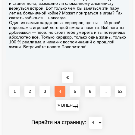
и станет ясно, возможно ли сломанному альпинисту
вернуться встрой. Вот только чем бы заняться эти пару
лет на больничной койке? Может поиграться в игры? Так
сказать забыться… навсегда…
Один из самых хардкорных серверов, где ты — Игровой
персонаж с игровой легендой вместо памяти. Всё чего ты
добьешься — твое, но стоит тебе умереть и ты потеряешь
абсолютно всё. Только хардкор, только одна жизнь, только
100 % реализма и никаких воспоминаний о прошлой
жизни. Встречайте нового Повелителя!
1
2
3
4
5
6
...
52
ВПЕРЕД
Перейти на страницу: