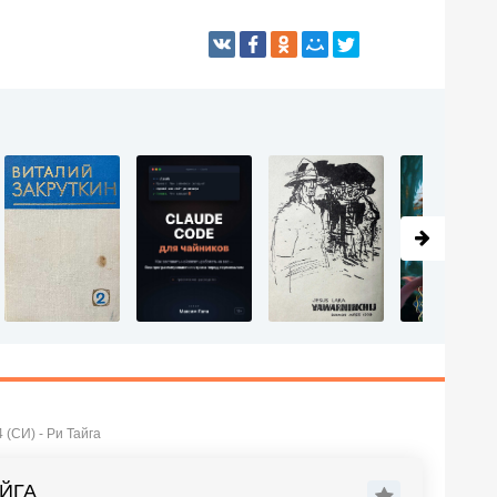
 (СИ) - Ри Тайга
АЙГА