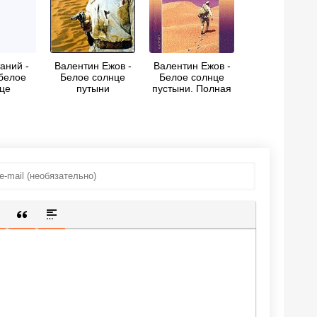
аний -
Валентин Ежов -
Валентин Ежов -
белое
Белое солнце
Белое солнце
це
путыни
пустыни. Полная
версия
ИЩЕННУЮ ССЫЛКУ
 СМАЙЛИК
АВКА СКРЫТОГО ТЕКСТА
ВСТАВКА ЦИТАТЫ
ВСТАВКА СПОЙЛЕРА