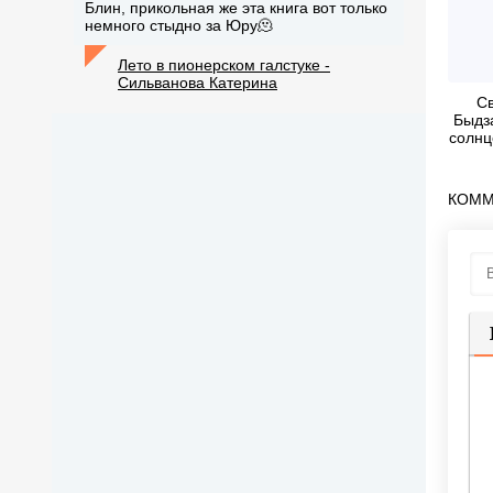
Блин, прикольная же эта книга вот только
немного стыдно за Юру🫠
Лето в пионерском галстуке -
Сильванова Катерина
Св
Быдз
солнц
КОММ
П