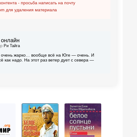
контента - просьба написать на почту
om
для удаления материала
у онлайн
ор
Ри Тайга
е очень жарко… вообще всё на Юге — очень. И
ё как надо. На этот раз ветер дует с севера —