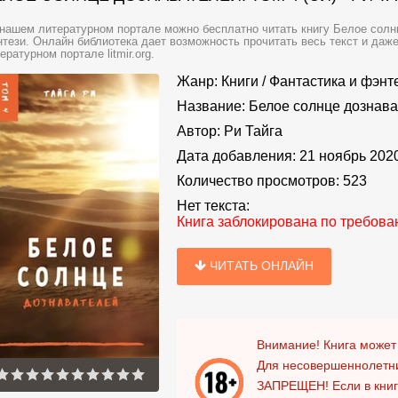
нашем литературном портале можно бесплатно читать книгу Белое солнце
тези. Онлайн библиотека дает возможность прочитать весь текст и даж
ературном портале litmir.org.
Жанр:
Книги
/
Фантастика и фэнт
Название:
Белое солнце дознават
Автор:
Ри Тайга
Дата добавления:
21 ноябрь 202
Количество просмотров:
523
Нет текста:
Книга заблокирована по требов
ЧИТАТЬ ОНЛАЙН
Внимание! Книга может
Для несовершеннолетни
ЗАПРЕЩЕН!
Если в кни