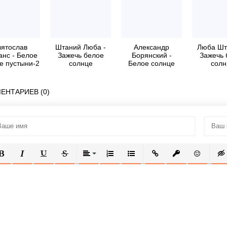
ятослав
Штаний Люба -
Александр
Люба Шт
анс - Белое
Зажечь белое
Борянский -
Зажечь 
е пустыни-2
солнце
Белое солнце
солн
Одессы
ЕНТАРИЕВ (0)
ОЛУЖИРНЫЙ
КУРСИВ
ПОДЧЕРКНУТЫЙ
ЗАЧЕРКНУТЫЙ
ВЫРАВНИВАНИЕ
НУМЕРОВАННЫЙ СПИСОК
МАРКИРОВАННЫЙ СПИСОК
ВСТАВИТЬ ССЫЛКУ
ВСТАВИТЬ ЗАЩ
ВСТАВИТЬ
ВСТ