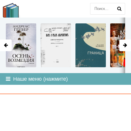
LITMIR
.ORG
Наше меню (нажмите)