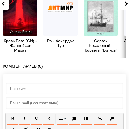
Кровь Бога (СИ) -
Ра - Хейердал
Сергей
Ал
Жанпейсов
Тур
Несоленый -
Марат
Корветы “Витязь”
и “Рында”. 1882-
1922 гг.
КОММЕНТАРИЕВ (0)
ПОЛУЖИРНЫЙ
КУРСИВ
ПОДЧЕРКНУТЫЙ
ЗАЧЕРКНУТЫЙ
ВЫРАВНИВАНИЕ
НУМЕРОВАННЫЙ СПИСОК
МАРКИРОВАННЫЙ СП
ВСТАВИТЬ ССЫ
ВСТАВИТ