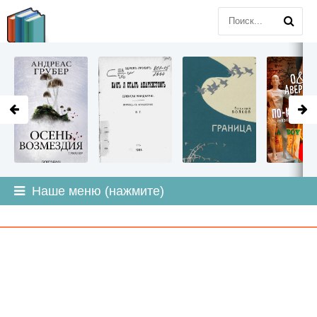
LITMIR
.ORG
Наше меню (нажмите)