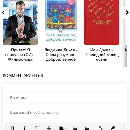
Привет! Я
Людмила Дикая -
Ион Друцэ -
Ма
вернулся (СИ) -
Сеем разумное,
Последний месяц
- 
Филимонова
доброе, вечное
осени
Лина
КОММЕНТАРИЕВ (0)