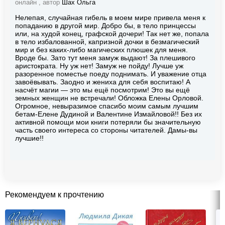
онлайн , автор
Шах Ольга
Нелепая, случайная гибель в моем мире привела меня к
попаданию в другой мир. Добро бы, в тело принцессы
или, на худой конец, графской дочери! Так нет же, попала
в тело избалованной, капризной дочки в безмагический
мир и без каких-либо магических плюшек для меня.
Вроде бы. Зато тут меня замуж выдают! За плешивого
аристократа. Ну уж нет! Замуж не пойду! Лучше уж
разоренное поместье поеду поднимать. И уважение отца
завоёвывать. Заодно и жениха для себя воспитаю! А
насчёт магии — это мы ещё посмотрим! Это вы ещё
земных женщин не встречали! Обложка Елены Орловой.
Огромное, невыразимое спасибо моим самым лучшим
бетам-Елене Дудиной и Валентине Измайловой!! Без их
активной помощи мои книги потеряли бы значительную
часть своего интереса со стороны читателей. Дамы-вы
лучшие!!
Рекомендуем к прочтению