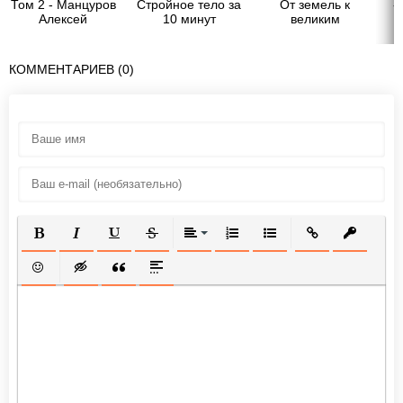
Том 2 - Манцуров
Стройное тело за
От земель к
-
Алексей
10 минут
великим
княжениям.
«Примыслы»
русских князей
КОММЕНТАРИЕВ (0)
второй половины
XIII – XV в.
ПОЛУЖИРНЫЙ
КУРСИВ
ПОДЧЕРКНУТЫЙ
ЗАЧЕРКНУТЫЙ
ВЫРАВНИВАНИЕ
НУМЕРОВАННЫЙ СПИСОК
МАРКИРОВАННЫЙ СП
ВСТАВИТЬ ССЫ
ВСТАВИТ
ВСТАВИТЬ СМАЙЛИК
ВСТАВКА СКРЫТОГО ТЕКСТА
ВСТАВКА ЦИТАТЫ
ВСТАВКА СПОЙЛЕРА