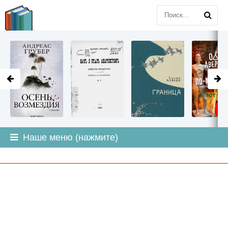
LITMIR
.ORG
Наше меню (нажмите)