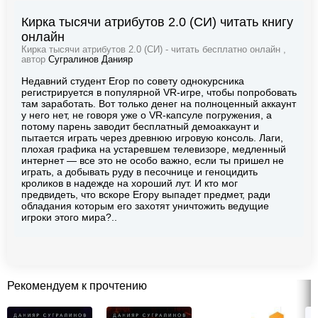
Кирка тысячи атрибутов 2.0 (СИ) читать книгу
онлайн
Кирка тысячи атрибутов 2.0 (СИ) - читать бесплатно онлайн ,
автор
Сугралинов Данияр
Недавний студент Егор по совету однокурсника
регистрируется в популярной VR-игре, чтобы попробовать
там заработать. Вот только денег на полноценный аккаунт
у него нет, не говоря уже о VR-капсуле погружения, а
потому парень заводит бесплатный демоаккаунт и
пытается играть через древнюю игровую консоль. Лаги,
плохая графика на устаревшем телевизоре, медленный
интернет — все это не особо важно, если ты пришел не
играть, а добывать руду в песочнице и геноцидить
кроликов в надежде на хороший лут. И кто мог
предвидеть, что вскоре Егору выпадет предмет, ради
обладания которым его захотят уничтожить ведущие
игроки этого мира?..
Рекомендуем к прочтению