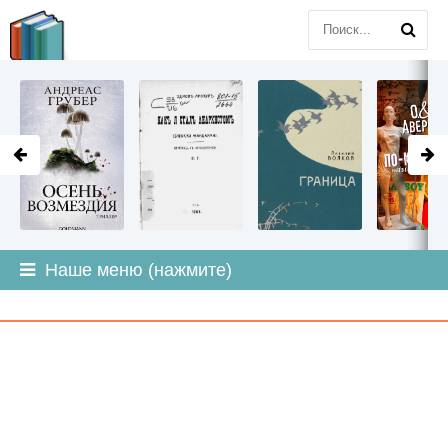
LITMIR
.ORG
Наше меню (нажмите)