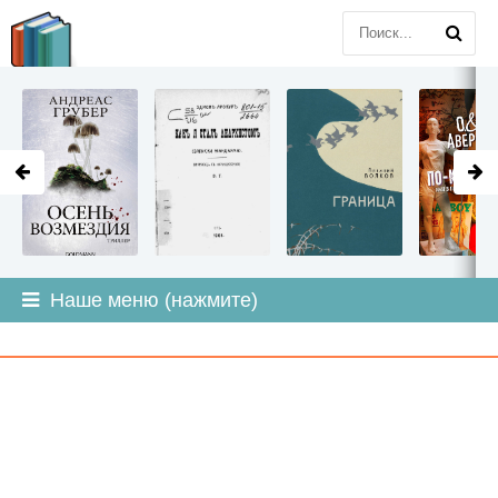
LITMIR
.ORG
Наше меню (нажмите)