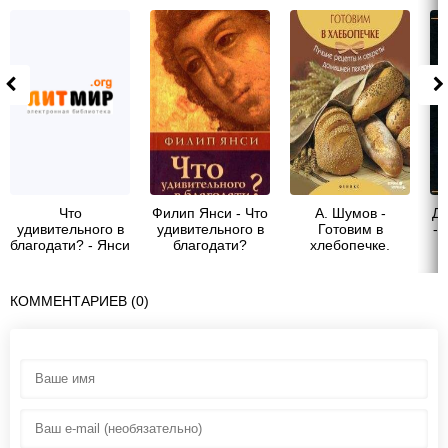
Что
Филип Янси - Что
А. Шумов -
Дж
удивительного в
удивительного в
Готовим в
-
благодати? - Янси
благодати?
хлебопечке.
в
Филип
Лучшие рецепты
п
и секреты
домашней
КОММЕНТАРИЕВ (0)
пекарни