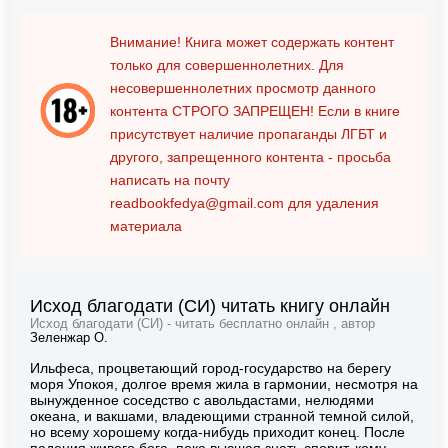
Внимание! Книга может содержать контент
только для совершеннолетних. Для
несовершеннолетних просмотр данного
контента
СТРОГО ЗАПРЕЩЕН!
Если в книге
присутствует наличие пропаганды ЛГБТ и
другого, запрещенного контента - просьба
написать на почту
readbookfedya@gmail.com
для удаления
материала
Исход благодати (СИ) читать книгу онлайн
Исход благодати (СИ) - читать бесплатно онлайн , автор
Зеленжар О.
Ильфеса, процветающий город-государство на берегу
моря Упокоя, долгое время жила в гармонии, несмотря на
вынужденное соседство с авольдастами, нелюдями
океана, и вакшами, владеющими странной темной силой,
но всему хорошему когда-нибудь приходит конец. После
падения живого бога, пока высшая знать спорит, кому