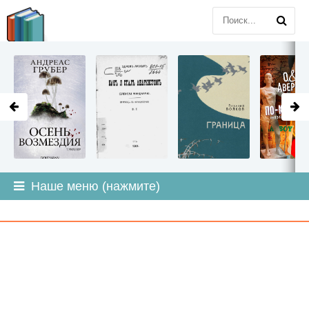
LITMIR
.ORG
Наше меню (нажмите)