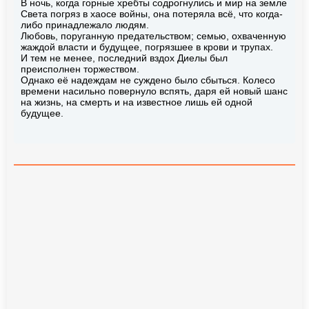
В ночь, когда горные хребты содрогнулись и мир на земле
Света погряз в хаосе войны, она потеряла всё, что когда-
либо принадлежало людям.
Любовь, поруганную предательством; семью, охваченную
жаждой власти и будущее, погрязшее в крови и трупах.
И тем не менее, последний вздох Диелы был
преисполнен торжеством.
Однако её надеждам не суждено было сбыться. Колесо
времени насильно повернуло вспять, даря ей новый шанс
на жизнь, на смерть и на известное лишь ей одной
будущее.