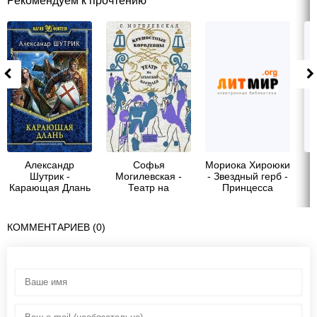
Рекомендуем к прочтению
Александр
Софья
Мориока Хироюки
Шутрик -
Могилевская -
- Звездный герб -
Карающая Длань
Театр на
Принцесса
Арбатской
Империи
площади
КОММЕНТАРИЕВ (0)