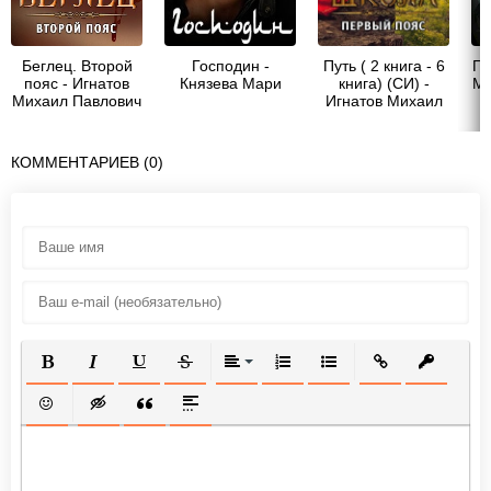
Беглец. Второй
Господин -
Путь ( 2 книга - 6
Г 
пояс - Игнатов
Князева Мари
книга) (СИ) -
Ми
Михаил Павлович
Игнатов Михаил
"Аорорн"
Павлович
"Аорорн"
КОММЕНТАРИЕВ (0)
ПОЛУЖИРНЫЙ
КУРСИВ
ПОДЧЕРКНУТЫЙ
ЗАЧЕРКНУТЫЙ
ВЫРАВНИВАНИЕ
НУМЕРОВАННЫЙ СПИСОК
МАРКИРОВАННЫЙ СП
ВСТАВИТЬ ССЫ
ВСТАВИТ
ВСТАВИТЬ СМАЙЛИК
ВСТАВКА СКРЫТОГО ТЕКСТА
ВСТАВКА ЦИТАТЫ
ВСТАВКА СПОЙЛЕРА