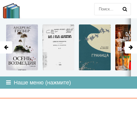
LITMIR
.ORG
Наше меню (нажмите)