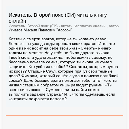
Искатель. Второй пояс (СИ) читать книгу
онлайн
Искатель. Второй пояс (СИ) - читать бесплатно онлайн , автор
Игнатов Михаил Павлович "Аорорн"
Клятвы о смерти врагов, которые ты когда-то давал…
Ложные. Ты уже дважды прощал своих врагов. И то, что
один из них носит на себе твой Указ «Смерть» ничего
толком не меняет. Но у тебя не было другого выхода.
Твоей силы и удачи хватило, чтобы выжить самому, но
бесследно исчезла семья, которую ты снова не сумел
защитить. Кто увёл их с собой? Сектанты, которым нужна
их кровь? Старшие Саул, которые прячут свои тёмные
дела? Фимрам, который сошёл с ума в поисках погибшей
семьи? Даже бывшие враги помогают тебе, а тот, кого ты
назвал старшим собратом лишь разводит руками: «Ты
всего лишь шэн»… Сумеешь ли ты найти семью,
выполнить задание Стража? И… что ты сделаешь, если
контракты покроются пеплом?